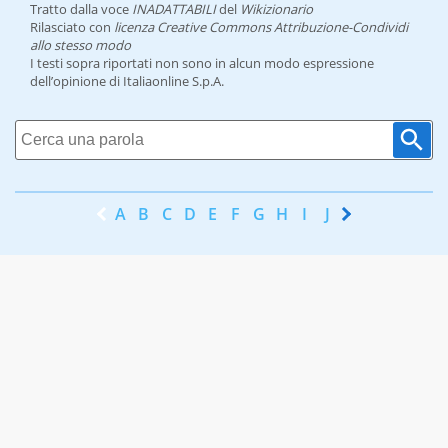
Tratto dalla voce
INADATTABILI
del
Wikizionario
Rilasciato con
licenza Creative Commons Attribuzione-Condividi
allo stesso modo
I testi sopra riportati non sono in alcun modo espressione
dell’opinione di Italiaonline S.p.A.
A
B
C
D
E
F
G
H
I
J
K
L
M
N