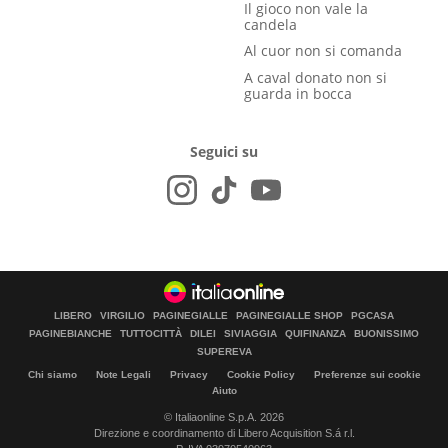
Il gioco non vale la
candela
Al cuor non si comanda
A caval donato non si
guarda in bocca
Seguici su
LIBERO
VIRGILIO
PAGINEGIALLE
PAGINEGIALLE SHOP
PGCASA
PAGINEBIANCHE
TUTTOCITTÀ
DILEI
SIVIAGGIA
QUIFINANZA
BUONISSIMO
SUPEREVA
Chi siamo
Note Legali
Privacy
Cookie Policy
Preferenze sui cookie
Aiuto
© Italiaonline S.p.A. 2026
Direzione e coordinamento di Libero Acquisition S.á r.l.