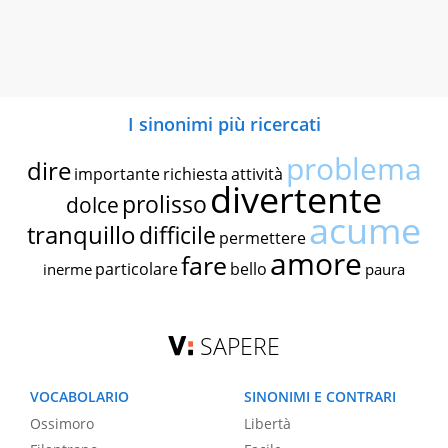
I sinonimi più ricercati
problema
dire
importante
richiesta
attività
divertente
prolisso
dolce
acume
tranquillo
difficile
permettere
amore
fare
particolare
bello
inerme
paura
SAPERE
VOCABOLARIO
SINONIMI E CONTRARI
Ossimoro
Libertà