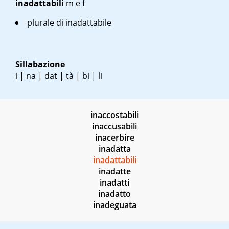
inadattabili
m
e
f
plurale di inadattabile
Sillabazione
i | na | dat | tà | bi | li
inaccostabili
inaccusabili
inacerbire
inadatta
inadattabili
inadatte
inadatti
inadatto
inadeguata