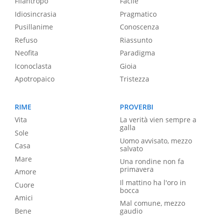
Filantropo
Facile
Idiosincrasia
Pragmatico
Pusillanime
Conoscenza
Refuso
Riassunto
Neofita
Paradigma
Iconoclasta
Gioia
Apotropaico
Tristezza
RIME
PROVERBI
Vita
La verità vien sempre a
galla
Sole
Uomo avvisato, mezzo
Casa
salvato
Mare
Una rondine non fa
primavera
Amore
Il mattino ha l'oro in
Cuore
bocca
Amici
Mal comune, mezzo
Bene
gaudio