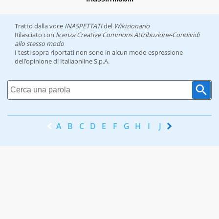
Tratto dalla voce
INASPETTATI
del
Wikizionario
Rilasciato con
licenza Creative Commons Attribuzione-Condividi
allo stesso modo
I testi sopra riportati non sono in alcun modo espressione
dell’opinione di Italiaonline S.p.A.
A
B
C
D
E
F
G
H
I
J
K
L
M
N