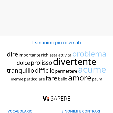
I sinonimi più ricercati
problema
dire
importante
richiesta
attività
divertente
prolisso
dolce
acume
tranquillo
difficile
permettere
amore
fare
particolare
bello
inerme
paura
SAPERE
VOCABOLARIO
SINONIMI E CONTRARI