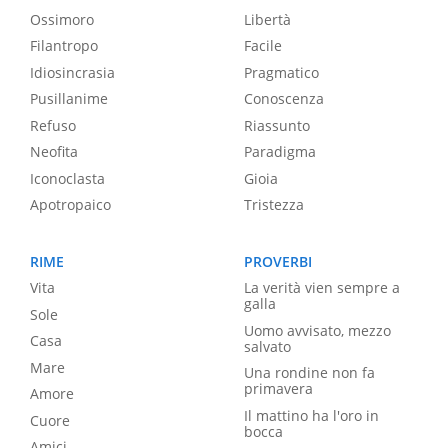
Ossimoro
Libertà
Filantropo
Facile
Idiosincrasia
Pragmatico
Pusillanime
Conoscenza
Refuso
Riassunto
Neofita
Paradigma
Iconoclasta
Gioia
Apotropaico
Tristezza
RIME
PROVERBI
Vita
La verità vien sempre a
galla
Sole
Uomo avvisato, mezzo
Casa
salvato
Mare
Una rondine non fa
primavera
Amore
Il mattino ha l'oro in
Cuore
bocca
Amici