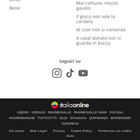
Mal comune, mezzo
Bene
gaudio
Il gioco non vale la
candela
Al cuor non si comanda
A caval donato non si
guarda in bocca
Seguici su
LIBERO
VIRGILIO
PAGINEGIALLE
PAGINEGIALLE SHOP
PGCASA
PAGINEBIANCHE
TUTTOCITTÀ
DILEI
SIVIAGGIA
QUIFINANZA
BUONISSIMO
SUPEREVA
Chi siamo
Note Legali
Privacy
Cookie Policy
Preferenze sui cookie
Aiuto