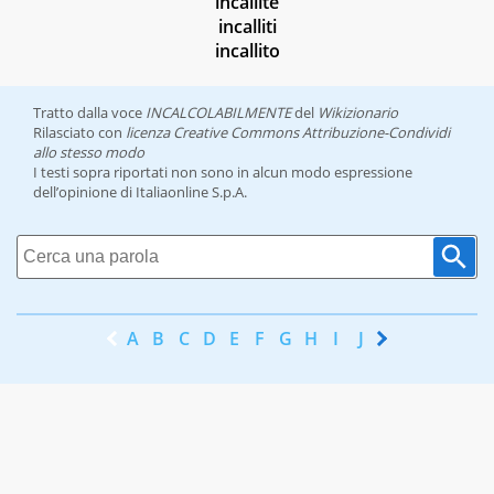
incallite
incalliti
incallito
Tratto dalla voce
INCALCOLABILMENTE
del
Wikizionario
Rilasciato con
licenza Creative Commons Attribuzione-Condividi
allo stesso modo
I testi sopra riportati non sono in alcun modo espressione
dell’opinione di Italiaonline S.p.A.
A
B
C
D
E
F
G
H
I
J
K
L
M
N