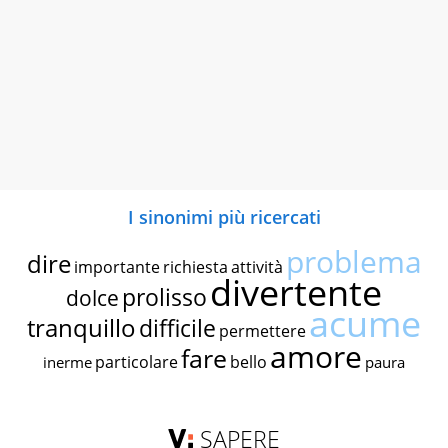
I sinonimi più ricercati
problema
dire
importante
richiesta
attività
divertente
prolisso
dolce
acume
tranquillo
difficile
permettere
amore
fare
particolare
bello
inerme
paura
SAPERE