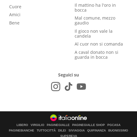
Il mattino ha l'oro in
Cuore
bocca
Amici
Mal comune, mezzo
Bene
gaudio
Il gioco non vale la
candela
Al cuor non si comanda
A caval donato non si
guarda in bocca
Seguici su
LIBERO
VIRGILIO
PAGINEGIALLE
PAGINEGIALLE SHOP
PGCASA
PAGINEBIANCHE
TUTTOCITTÀ
DILEI
SIVIAGGIA
QUIFINANZA
BUONISSIMO
SUPEREVA