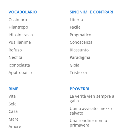
VOCABOLARIO
SINONIMI E CONTRARI
Ossimoro
Libertà
Filantropo
Facile
Idiosincrasia
Pragmatico
Pusillanime
Conoscenza
Refuso
Riassunto
Neofita
Paradigma
Iconoclasta
Gioia
Apotropaico
Tristezza
RIME
PROVERBI
Vita
La verità vien sempre a
galla
Sole
Uomo avvisato, mezzo
Casa
salvato
Mare
Una rondine non fa
primavera
Amore