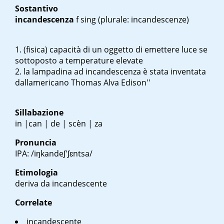
Sostantivo
incandescenza
f sing
(plurale: incandescenze)
(fisica) capacità di un oggetto di emettere luce se
sottoposto a temperature elevate
la lampadina ad incandescenza è stata inventata
dall
americano Thomas Alva Edison''
Sillabazione
in |can | de | scèn | za
Pronuncia
IPA: /iŋkandeʃ'ʃɛntsa/
Etimologia
deriva da incandescente
Correlate
incandescente