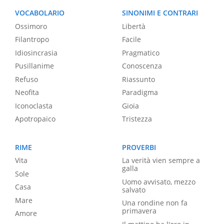
VOCABOLARIO
SINONIMI E CONTRARI
Ossimoro
Libertà
Filantropo
Facile
Idiosincrasia
Pragmatico
Pusillanime
Conoscenza
Refuso
Riassunto
Neofita
Paradigma
Iconoclasta
Gioia
Apotropaico
Tristezza
RIME
PROVERBI
Vita
La verità vien sempre a
galla
Sole
Uomo avvisato, mezzo
Casa
salvato
Mare
Una rondine non fa
primavera
Amore