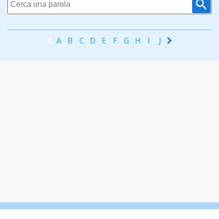
A
B
C
D
E
F
G
H
I
J
K
L
M
N