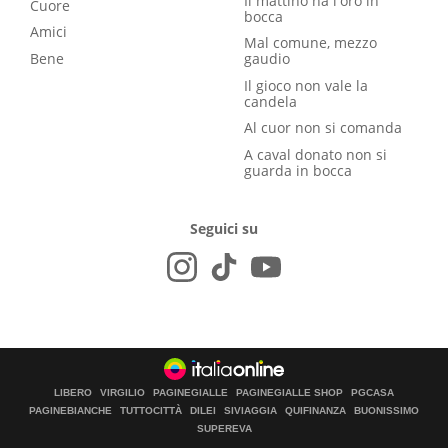
Il mattino ha l'oro in
Cuore
bocca
Amici
Mal comune, mezzo
Bene
gaudio
Il gioco non vale la
candela
Al cuor non si comanda
A caval donato non si
guarda in bocca
Seguici su
LIBERO
VIRGILIO
PAGINEGIALLE
PAGINEGIALLE SHOP
PGCASA
PAGINEBIANCHE
TUTTOCITTÀ
DILEI
SIVIAGGIA
QUIFINANZA
BUONISSIMO
SUPEREVA