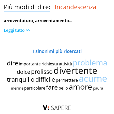
Più modi di dire:
Incandescenza
arroventatura
,
arroventamento
...
Leggi tutto >>
I sinonimi più ricercati
problema
dire
importante
richiesta
attività
divertente
prolisso
dolce
acume
tranquillo
difficile
permettere
amore
fare
particolare
bello
inerme
paura
SAPERE