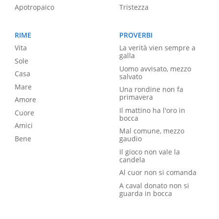
Apotropaico
Tristezza
RIME
PROVERBI
Vita
La verità vien sempre a
galla
Sole
Uomo avvisato, mezzo
Casa
salvato
Mare
Una rondine non fa
primavera
Amore
Il mattino ha l'oro in
Cuore
bocca
Amici
Mal comune, mezzo
Bene
gaudio
Il gioco non vale la
candela
Al cuor non si comanda
A caval donato non si
guarda in bocca