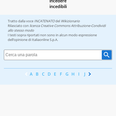
incedere
incedibili
Tratto dalla voce
INCATENATO
del
Wikizionario
Rilasciato con
licenza Creative Commons Attribuzione-Condividi
allo stesso modo
I testi sopra riportati non sono in alcun modo espressione
dell’opinione di Italiaonline S.p.A.
A
B
C
D
E
F
G
H
I
J
K
L
M
N