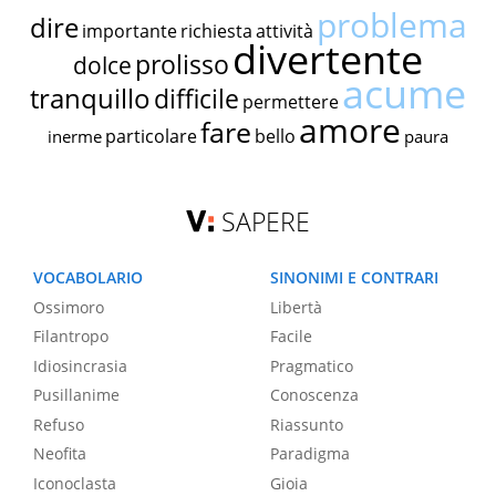
problema
dire
importante
richiesta
attività
divertente
prolisso
dolce
acume
tranquillo
difficile
permettere
amore
fare
particolare
bello
inerme
paura
SAPERE
VOCABOLARIO
SINONIMI E CONTRARI
Ossimoro
Libertà
Filantropo
Facile
Idiosincrasia
Pragmatico
Pusillanime
Conoscenza
Refuso
Riassunto
Neofita
Paradigma
Iconoclasta
Gioia