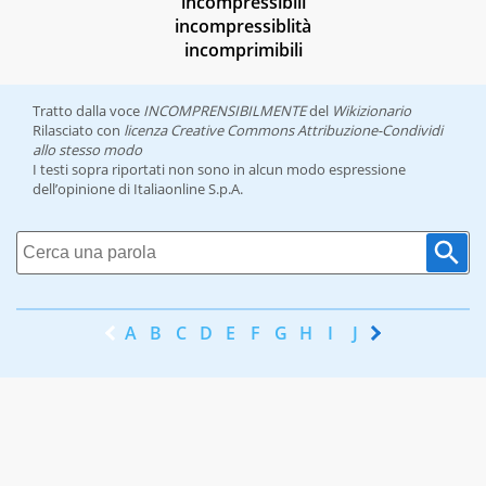
incompressibili
incompressiblità
incomprimibili
Tratto dalla voce
INCOMPRENSIBILMENTE
del
Wikizionario
Rilasciato con
licenza Creative Commons Attribuzione-Condividi
allo stesso modo
I testi sopra riportati non sono in alcun modo espressione
dell’opinione di Italiaonline S.p.A.
A
B
C
D
E
F
G
H
I
J
K
L
M
N