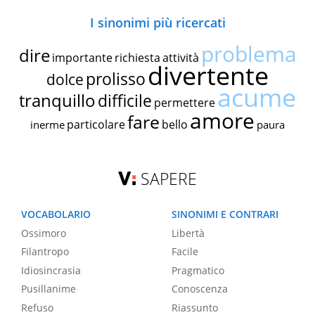
I sinonimi più ricercati
problema
dire
importante
richiesta
attività
divertente
prolisso
dolce
acume
tranquillo
difficile
permettere
amore
fare
particolare
bello
inerme
paura
SAPERE
VOCABOLARIO
SINONIMI E CONTRARI
Ossimoro
Libertà
Filantropo
Facile
Idiosincrasia
Pragmatico
Pusillanime
Conoscenza
Refuso
Riassunto