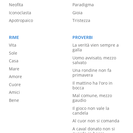
Neofita
Paradigma
Iconoclasta
Gioia
Apotropaico
Tristezza
RIME
PROVERBI
Vita
La verità vien sempre a
galla
Sole
Uomo avvisato, mezzo
Casa
salvato
Mare
Una rondine non fa
primavera
Amore
Il mattino ha l'oro in
Cuore
bocca
Amici
Mal comune, mezzo
Bene
gaudio
Il gioco non vale la
candela
Al cuor non si comanda
A caval donato non si