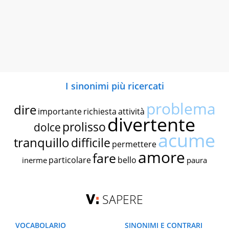
I sinonimi più ricercati
problema
dire
importante
richiesta
attività
divertente
prolisso
dolce
acume
tranquillo
difficile
permettere
amore
fare
particolare
bello
inerme
paura
SAPERE
VOCABOLARIO
SINONIMI E CONTRARI