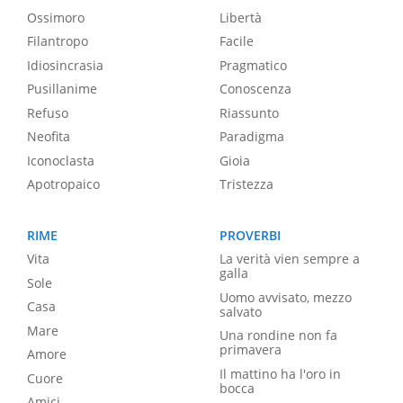
Ossimoro
Libertà
Filantropo
Facile
Idiosincrasia
Pragmatico
Pusillanime
Conoscenza
Refuso
Riassunto
Neofita
Paradigma
Iconoclasta
Gioia
Apotropaico
Tristezza
RIME
PROVERBI
Vita
La verità vien sempre a
galla
Sole
Uomo avvisato, mezzo
Casa
salvato
Mare
Una rondine non fa
primavera
Amore
Il mattino ha l'oro in
Cuore
bocca
Amici