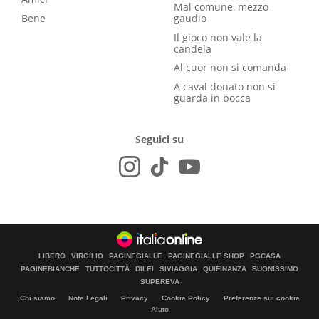
Mal comune, mezzo
Bene
gaudio
Il gioco non vale la
candela
Al cuor non si comanda
A caval donato non si
guarda in bocca
Seguici su
LIBERO
VIRGILIO
PAGINEGIALLE
PAGINEGIALLE SHOP
PGCASA
PAGINEBIANCHE
TUTTOCITTÀ
DILEI
SIVIAGGIA
QUIFINANZA
BUONISSIMO
SUPEREVA
Chi siamo
Note Legali
Privacy
Cookie Policy
Preferenze sui cookie
Aiuto