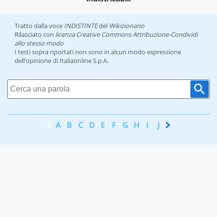
Tratto dalla voce
INDISTINTE
del
Wikizionario
Rilasciato con
licenza Creative Commons Attribuzione-Condividi
allo stesso modo
I testi sopra riportati non sono in alcun modo espressione
dell’opinione di Italiaonline S.p.A.
A
B
C
D
E
F
G
H
I
J
K
L
M
N