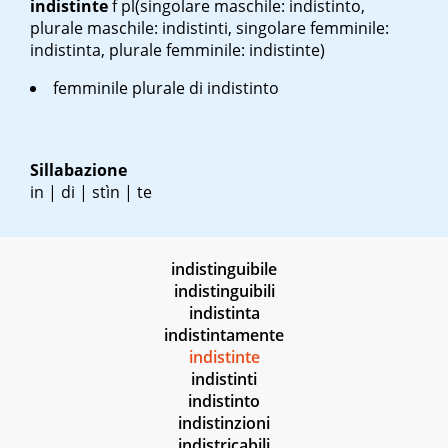
indistinte
f pl
(singolare maschile: indistinto,
plurale maschile: indistinti, singolare femminile:
indistinta, plurale femminile: indistinte)
femminile plurale di indistinto
Sillabazione
in | di | stìn | te
indistinguibile
indistinguibili
indistinta
indistintamente
indistinte
indistinti
indistinto
indistinzioni
indistricabili