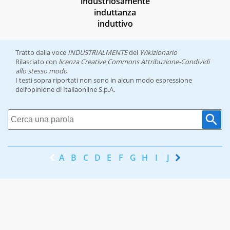
industriosamente
induttanza
induttivo
Tratto dalla voce
INDUSTRIALMENTE
del
Wikizionario
Rilasciato con
licenza Creative Commons Attribuzione-Condividi
allo stesso modo
I testi sopra riportati non sono in alcun modo espressione
dell’opinione di Italiaonline S.p.A.
A
B
C
D
E
F
G
H
I
J
K
L
M
N