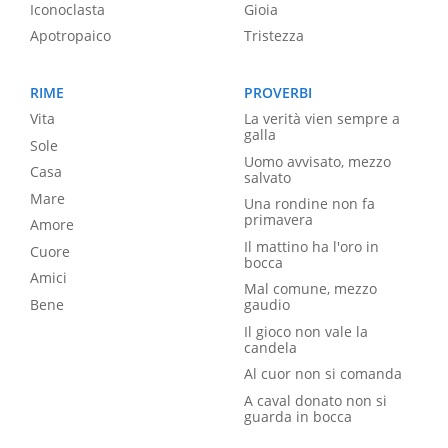
Iconoclasta
Gioia
Apotropaico
Tristezza
RIME
PROVERBI
Vita
La verità vien sempre a
galla
Sole
Uomo avvisato, mezzo
Casa
salvato
Mare
Una rondine non fa
primavera
Amore
Il mattino ha l'oro in
Cuore
bocca
Amici
Mal comune, mezzo
Bene
gaudio
Il gioco non vale la
candela
Al cuor non si comanda
A caval donato non si
guarda in bocca