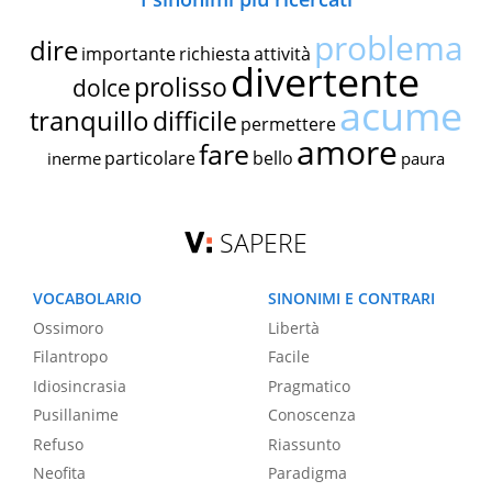
problema
dire
importante
richiesta
attività
divertente
prolisso
dolce
acume
tranquillo
difficile
permettere
amore
fare
particolare
bello
inerme
paura
SAPERE
VOCABOLARIO
SINONIMI E CONTRARI
Ossimoro
Libertà
Filantropo
Facile
Idiosincrasia
Pragmatico
Pusillanime
Conoscenza
Refuso
Riassunto
Neofita
Paradigma