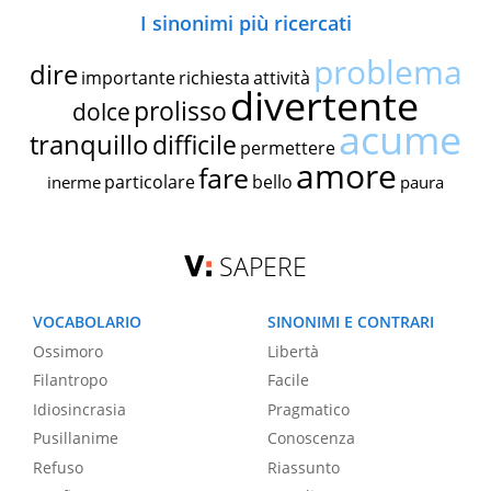
I sinonimi più ricercati
problema
dire
importante
richiesta
attività
divertente
prolisso
dolce
acume
tranquillo
difficile
permettere
amore
fare
particolare
bello
inerme
paura
SAPERE
VOCABOLARIO
SINONIMI E CONTRARI
Ossimoro
Libertà
Filantropo
Facile
Idiosincrasia
Pragmatico
Pusillanime
Conoscenza
Refuso
Riassunto