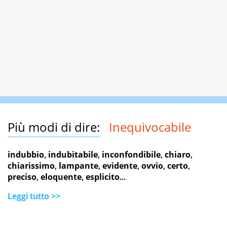
Più modi di dire:
Inequivocabile
indubbio
,
indubitabile
,
inconfondibile
,
chiaro
,
chiarissimo
,
lampante
,
evidente
,
ovvio
,
certo
,
preciso
,
eloquente
,
esplicito
...
Leggi tutto >>