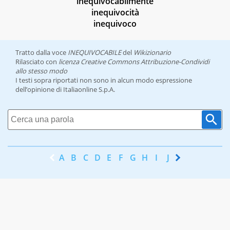
inequivocabilmente
inequivocità
inequivoco
Tratto dalla voce
INEQUIVOCABILE
del
Wikizionario
Rilasciato con
licenza Creative Commons Attribuzione-Condividi
allo stesso modo
I testi sopra riportati non sono in alcun modo espressione
dell’opinione di Italiaonline S.p.A.
A
B
C
D
E
F
G
H
I
J
K
L
M
N