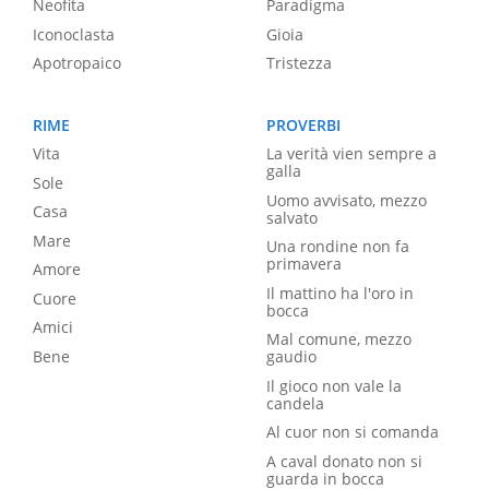
Neofita
Paradigma
Iconoclasta
Gioia
Apotropaico
Tristezza
RIME
PROVERBI
Vita
La verità vien sempre a
galla
Sole
Uomo avvisato, mezzo
Casa
salvato
Mare
Una rondine non fa
primavera
Amore
Il mattino ha l'oro in
Cuore
bocca
Amici
Mal comune, mezzo
Bene
gaudio
Il gioco non vale la
candela
Al cuor non si comanda
A caval donato non si
guarda in bocca