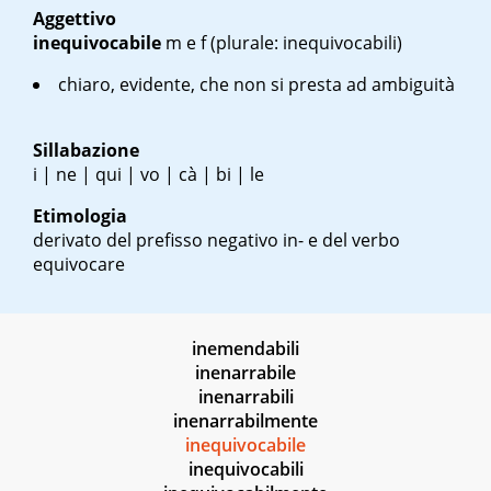
Aggettivo
inequivocabile
m
e
f
(plurale: inequivocabili)
chiaro, evidente, che non si presta ad ambiguità
Sillabazione
i | ne | qui | vo | cà | bi | le
Etimologia
derivato del prefisso negativo in- e del verbo
equivocare
inemendabili
inenarrabile
inenarrabili
inenarrabilmente
inequivocabile
inequivocabili