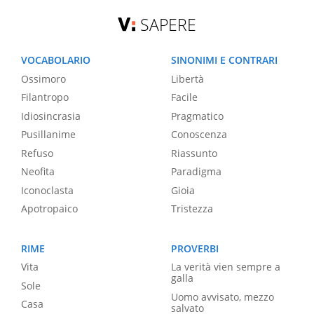
SAPERE
VOCABOLARIO
SINONIMI E CONTRARI
Ossimoro
Libertà
Filantropo
Facile
Idiosincrasia
Pragmatico
Pusillanime
Conoscenza
Refuso
Riassunto
Neofita
Paradigma
Iconoclasta
Gioia
Apotropaico
Tristezza
RIME
PROVERBI
Vita
La verità vien sempre a
galla
Sole
Uomo avvisato, mezzo
Casa
salvato