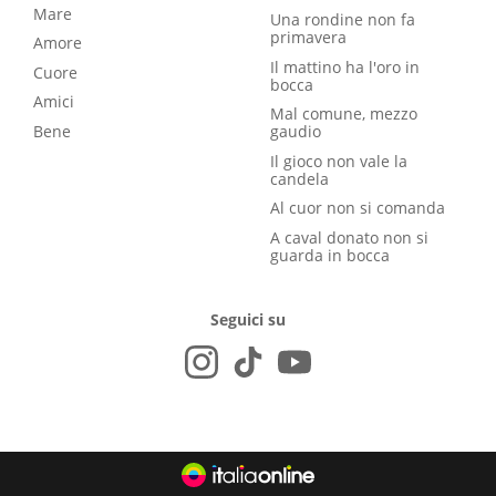
Mare
Una rondine non fa
primavera
Amore
Il mattino ha l'oro in
Cuore
bocca
Amici
Mal comune, mezzo
Bene
gaudio
Il gioco non vale la
candela
Al cuor non si comanda
A caval donato non si
guarda in bocca
Seguici su