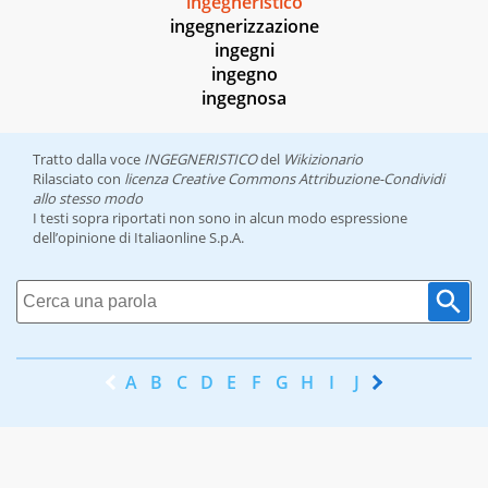
ingegneristico
ingegnerizzazione
ingegni
ingegno
ingegnosa
Tratto dalla voce
INGEGNERISTICO
del
Wikizionario
Rilasciato con
licenza Creative Commons Attribuzione-Condividi
allo stesso modo
I testi sopra riportati non sono in alcun modo espressione
dell’opinione di Italiaonline S.p.A.
A
B
C
D
E
F
G
H
I
J
K
L
M
N