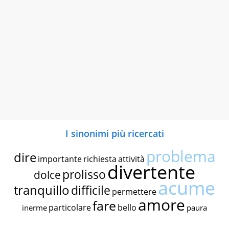
I sinonimi più ricercati
problema
dire
importante
richiesta
attività
divertente
prolisso
dolce
acume
tranquillo
difficile
permettere
amore
fare
particolare
bello
inerme
paura