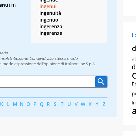
enui
m
ingenui
ingenuità
ingenuo
ingerenza
ingerenze
I
d
nario
at
ns Attribuzione-Condividi allo stesso modo
un modo espressione dell’opinione di Italiaonline S.p.A.
d
t
p
i
K
L
M
N
O
P
Q
R
S
T
U
V
W
X
Y
Z