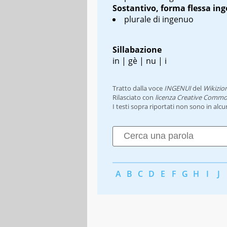
Sostantivo, forma flessa
ing
plurale di ingenuo
Sillabazione
in | gè | nu | i
Tratto dalla voce
INGENUI
del
Wikizio
Rilasciato con
licenza Creative Commo
I testi sopra riportati non sono in alc
A
B
C
D
E
F
G
H
I
J