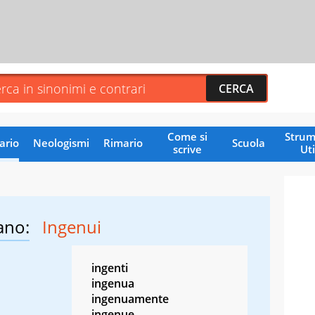
Come si
Strum
ario
Neologismi
Rimario
Scuola
scrive
Uti
ano:
Ingenui
ingenti
ingenua
ingenuamente
ingenue