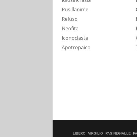
Idiosincrasia
Pusillanime
Refuso
Neofita
Iconoclasta
Apotropaico
LIBERO
VIRGILIO
PAGINEGIALLE
P