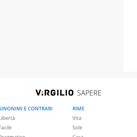
SAPERE
SINONIMI E CONTRARI
RIME
Libertà
Vita
Facile
Sole