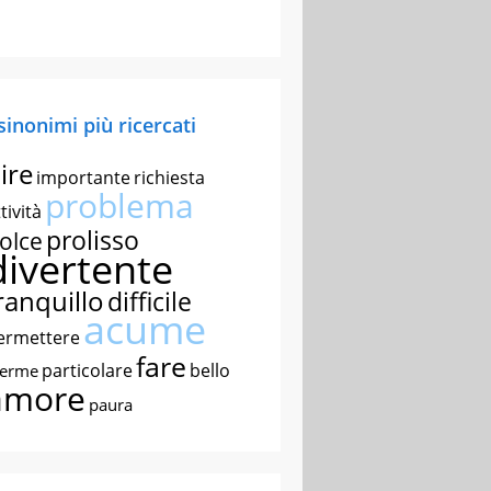
 sinonimi più ricercati
ire
importante
richiesta
problema
tività
prolisso
olce
divertente
ranquillo
difficile
acume
ermettere
fare
particolare
bello
nerme
amore
paura