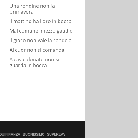
Una rondine non fa
primavera
Il mattino ha l'oro in bocca
Mal comune, mezzo gaudio
Il gioco non vale la candela
Al cuor non si comanda
A caval donato non si
guarda in bocca
QUIFINANZA
BUONISSIMO
SUPEREVA