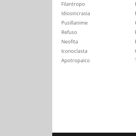
Filantropo
Idiosincrasia
Pusillanime
Refuso
Neofita
Iconoclasta
Apotropaico