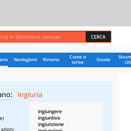
Come si
Strum
ario
Neologismi
Rimario
Scuola
scrive
Uti
ano:
Ingiuria
ingiungere
ingiuntivo
e)
ingiunzione
 azioni
ingiunzioni