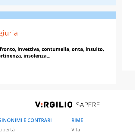
giuria
fronto
,
invettiva
,
contumelia
,
onta
,
insulto
,
rtinenza
,
insolenza
...
SAPERE
SINONIMI E CONTRARI
RIME
Libertà
Vita