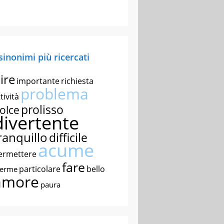
 sinonimi più ricercati
ire
importante
richiesta
problema
tività
prolisso
olce
divertente
ranquillo
difficile
acume
ermettere
fare
particolare
bello
nerme
amore
paura