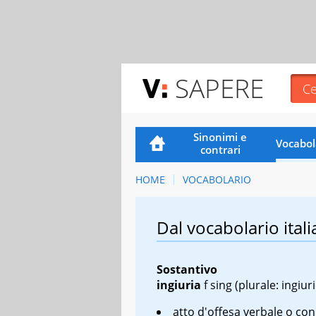
SAPERE
Sinonimi e
Vocabol
contrari
HOME
VOCABOLARIO
Dal vocabolario itali
Sostantivo
ingiuria
f sing
(plurale: ingiuri
atto d'offesa verbale o con