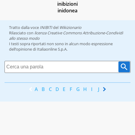
inibizioni
inidonea
Tratto dalla voce
INIBITI
del
Wikizionario
Rilasciato con
licenza Creative Commons Attribuzione-Condividi
allo stesso modo
I testi sopra riportati non sono in alcun modo espressione
dell’opinione di Italiaonline S.p.A.
A
B
C
D
E
F
G
H
I
J
K
L
M
N