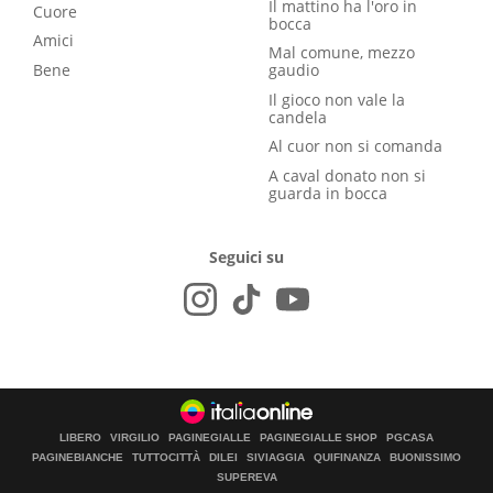
Il mattino ha l'oro in
Cuore
bocca
Amici
Mal comune, mezzo
Bene
gaudio
Il gioco non vale la
candela
Al cuor non si comanda
A caval donato non si
guarda in bocca
Seguici su
LIBERO
VIRGILIO
PAGINEGIALLE
PAGINEGIALLE SHOP
PGCASA
PAGINEBIANCHE
TUTTOCITTÀ
DILEI
SIVIAGGIA
QUIFINANZA
BUONISSIMO
SUPEREVA