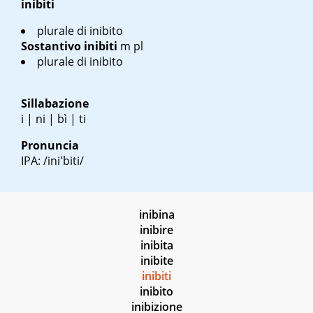
inibiti
plurale di inibito
Sostantivo
inibiti
m pl
plurale di inibito
Sillabazione
i | ni | bì | ti
Pronuncia
IPA: /ini'biti/
inibina
inibire
inibita
inibite
inibiti
inibito
inibizione