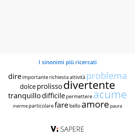
I sinonimi più ricercati
problema
dire
importante
richiesta
attività
divertente
prolisso
dolce
acume
tranquillo
difficile
permettere
amore
fare
particolare
bello
inerme
paura
SAPERE