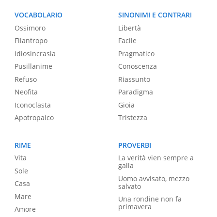
VOCABOLARIO
SINONIMI E CONTRARI
Ossimoro
Libertà
Filantropo
Facile
Idiosincrasia
Pragmatico
Pusillanime
Conoscenza
Refuso
Riassunto
Neofita
Paradigma
Iconoclasta
Gioia
Apotropaico
Tristezza
RIME
PROVERBI
Vita
La verità vien sempre a
galla
Sole
Uomo avvisato, mezzo
Casa
salvato
Mare
Una rondine non fa
primavera
Amore