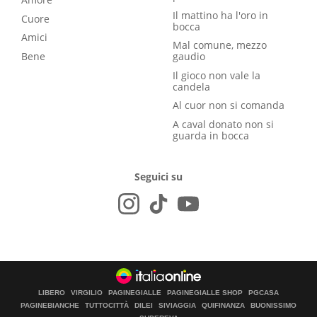
Il mattino ha l'oro in
Cuore
bocca
Amici
Mal comune, mezzo
Bene
gaudio
Il gioco non vale la
candela
Al cuor non si comanda
A caval donato non si
guarda in bocca
Seguici su
LIBERO
VIRGILIO
PAGINEGIALLE
PAGINEGIALLE SHOP
PGCASA
PAGINEBIANCHE
TUTTOCITTÀ
DILEI
SIVIAGGIA
QUIFINANZA
BUONISSIMO