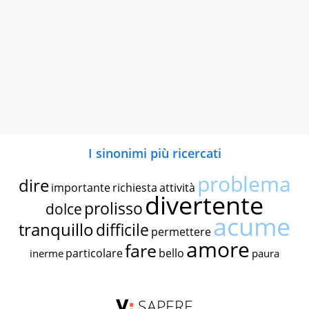
I sinonimi più ricercati
problema
dire
importante
richiesta
attività
divertente
prolisso
dolce
acume
tranquillo
difficile
permettere
amore
fare
particolare
bello
inerme
paura
SAPERE