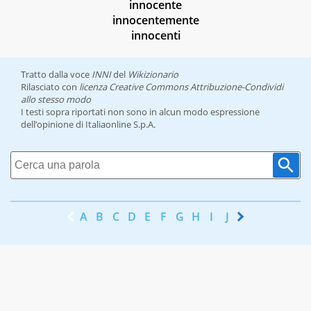
innocente
innocentemente
innocenti
Tratto dalla voce
INNI
del
Wikizionario
Rilasciato con
licenza Creative Commons Attribuzione-Condividi
allo stesso modo
I testi sopra riportati non sono in alcun modo espressione
dell’opinione di Italiaonline S.p.A.
A
B
C
D
E
F
G
H
I
J
K
L
M
N