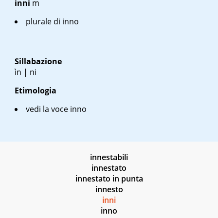
inni
m
plurale di inno
Sillabazione
ìn | ni
Etimologia
vedi la voce inno
innestabili
innestato
innestato in punta
innesto
inni
inno