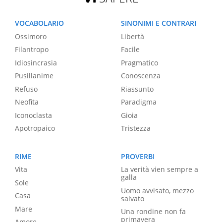
VOCABOLARIO
SINONIMI E CONTRARI
Ossimoro
Libertà
Filantropo
Facile
Idiosincrasia
Pragmatico
Pusillanime
Conoscenza
Refuso
Riassunto
Neofita
Paradigma
Iconoclasta
Gioia
Apotropaico
Tristezza
RIME
PROVERBI
Vita
La verità vien sempre a
galla
Sole
Uomo avvisato, mezzo
Casa
salvato
Mare
Una rondine non fa
primavera
Amore