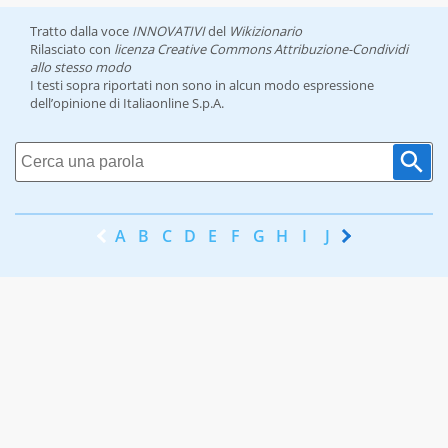
Tratto dalla voce
INNOVATIVI
del
Wikizionario
Rilasciato con
licenza Creative Commons Attribuzione-Condividi
allo stesso modo
I testi sopra riportati non sono in alcun modo espressione
dell’opinione di Italiaonline S.p.A.
A
B
C
D
E
F
G
H
I
J
K
L
M
N