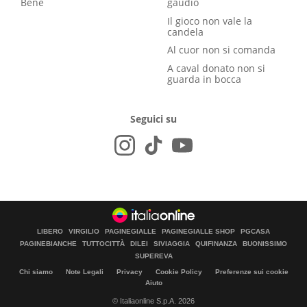
Bene
gaudio
Il gioco non vale la
candela
Al cuor non si comanda
A caval donato non si
guarda in bocca
Seguici su
LIBERO
VIRGILIO
PAGINEGIALLE
PAGINEGIALLE SHOP
PGCASA
PAGINEBIANCHE
TUTTOCITTÀ
DILEI
SIVIAGGIA
QUIFINANZA
BUONISSIMO
SUPEREVA
Chi siamo
Note Legali
Privacy
Cookie Policy
Preferenze sui cookie
Aiuto
© Italiaonline S.p.A. 2026