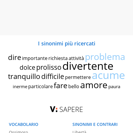
I sinonimi più ricercati
problema
dire
importante
richiesta
attività
divertente
prolisso
dolce
acume
tranquillo
difficile
permettere
amore
fare
particolare
bello
inerme
paura
SAPERE
VOCABOLARIO
SINONIMI E CONTRARI
Ossimoro
Libertà