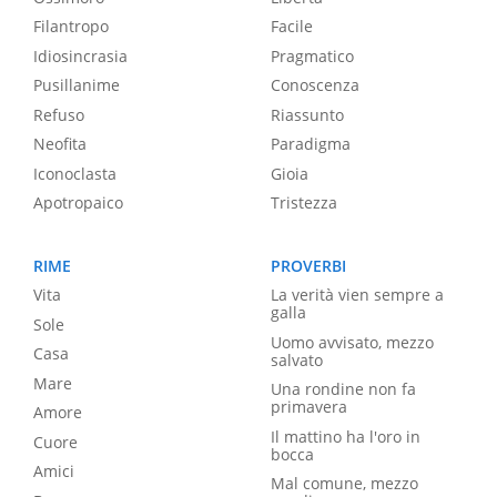
Filantropo
Facile
Idiosincrasia
Pragmatico
Pusillanime
Conoscenza
Refuso
Riassunto
Neofita
Paradigma
Iconoclasta
Gioia
Apotropaico
Tristezza
RIME
PROVERBI
Vita
La verità vien sempre a
galla
Sole
Uomo avvisato, mezzo
Casa
salvato
Mare
Una rondine non fa
primavera
Amore
Il mattino ha l'oro in
Cuore
bocca
Amici
Mal comune, mezzo