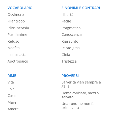
VOCABOLARIO
SINONIMI E CONTRARI
Ossimoro
Libertà
Filantropo
Facile
Idiosincrasia
Pragmatico
Pusillanime
Conoscenza
Refuso
Riassunto
Neofita
Paradigma
Iconoclasta
Gioia
Apotropaico
Tristezza
RIME
PROVERBI
Vita
La verità vien sempre a
galla
Sole
Uomo avvisato, mezzo
Casa
salvato
Mare
Una rondine non fa
primavera
Amore