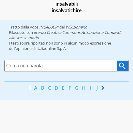
insalvabili
insalvatichire
Tratto dalla voce
INSALUBRI
del
Wikizionario
Rilasciato con
licenza Creative Commons Attribuzione-Condividi
allo stesso modo
I testi sopra riportati non sono in alcun modo espressione
dell’opinione di Italiaonline S.p.A.
A
B
C
D
E
F
G
H
I
J
K
L
M
N