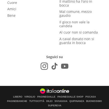
Il mattino ha l'oro in
Cuore
bocca
Amici
Mal comune, mezzo
Bene
gaudio
Il gioco non vale la
candela
Al cuor non si comanda
A caval donato non si
guarda in bocca
Seguici su
LIBERO
VIRGILIO
PAGINEGIALLE
PAGINEGIALLE SHOP
PGCASA
PAGINEBIANCHE
TUTTOCITTÀ
DILEI
SIVIAGGIA
QUIFINANZA
BUONISSIMO
SUPEREVA