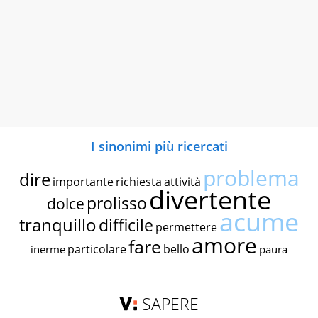
I sinonimi più ricercati
problema
dire
importante
richiesta
attività
divertente
prolisso
dolce
acume
tranquillo
difficile
permettere
amore
fare
particolare
bello
inerme
paura
SAPERE