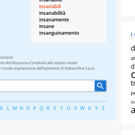
insanabili
insanabilità
insanamente
insane
insanguinamento
I
d
zionario
at
ns Attribuzione-Condividi allo stesso modo
d
un modo espressione dell’opinione di Italiaonline S.p.A.
t
p
i
K
L
M
N
O
P
Q
R
S
T
U
V
W
X
Y
Z