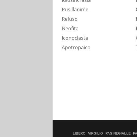
Idiosincrasia
Pusillanime
Refuso
Neofita
Iconoclasta
Apotropaico
LIBERO
VIRGILIO
PAGINEGIALLE
P