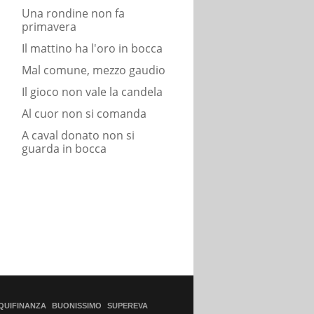
Una rondine non fa
primavera
Il mattino ha l'oro in bocca
Mal comune, mezzo gaudio
Il gioco non vale la candela
Al cuor non si comanda
A caval donato non si
guarda in bocca
QUIFINANZA
BUONISSIMO
SUPEREVA