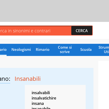
Come si
Strum
ario
Neologismi
Rimario
Scuola
scrive
Uti
ano:
Insanabili
insalvabili
insalvatichire
insana
insanabile