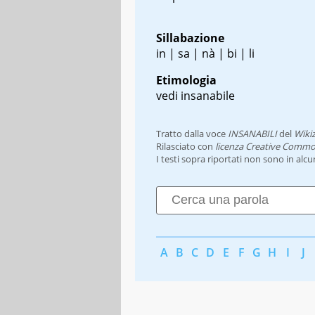
Sillabazione
in | sa | nà | bi | li
Etimologia
vedi insanabile
Tratto dalla voce
INSANABILI
del
Wiki
Rilasciato con
licenza Creative Commo
I testi sopra riportati non sono in alc
A
B
C
D
E
F
G
H
I
J