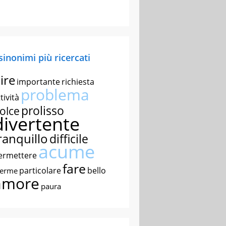
 sinonimi più ricercati
ire
importante
richiesta
problema
tività
prolisso
olce
divertente
ranquillo
difficile
acume
ermettere
fare
particolare
bello
nerme
amore
paura