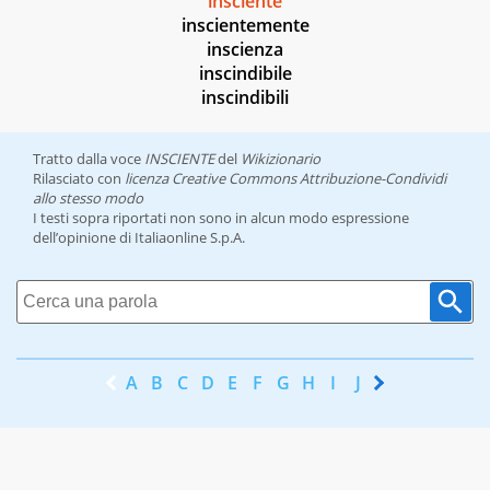
insciente
inscientemente
inscienza
inscindibile
inscindibili
Tratto dalla voce
INSCIENTE
del
Wikizionario
Rilasciato con
licenza Creative Commons Attribuzione-Condividi
allo stesso modo
I testi sopra riportati non sono in alcun modo espressione
dell’opinione di Italiaonline S.p.A.
A
B
C
D
E
F
G
H
I
J
K
L
M
N