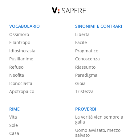
SAPERE
VOCABOLARIO
SINONIMI E CONTRARI
Ossimoro
Libertà
Filantropo
Facile
Idiosincrasia
Pragmatico
Pusillanime
Conoscenza
Refuso
Riassunto
Neofita
Paradigma
Iconoclasta
Gioia
Apotropaico
Tristezza
RIME
PROVERBI
Vita
La verità vien sempre a
galla
Sole
Uomo avvisato, mezzo
Casa
salvato