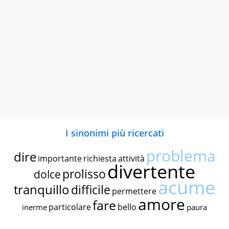
I sinonimi più ricercati
problema
dire
importante
richiesta
attività
divertente
prolisso
dolce
acume
tranquillo
difficile
permettere
amore
fare
particolare
bello
inerme
paura