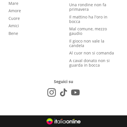
Mare
Una rondine non fa
primavera
Amore
Il mattino ha l'oro in
Cuore
bocca
Amici
Mal comune, mezzo
Bene
gaudio
Il gioco non vale la
candela
Al cuor non si comanda
A caval donato non si
guarda in bocca
Seguici su