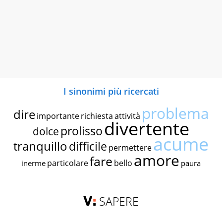
I sinonimi più ricercati
problema
dire
importante
richiesta
attività
divertente
prolisso
dolce
acume
tranquillo
difficile
permettere
amore
fare
particolare
bello
inerme
paura
SAPERE