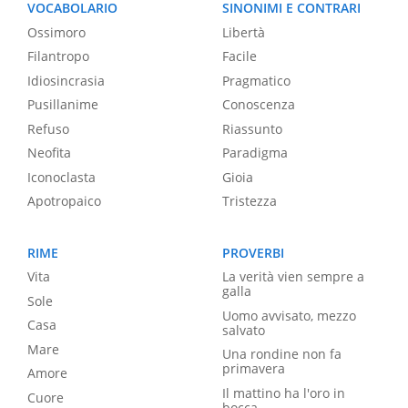
VOCABOLARIO
SINONIMI E CONTRARI
Ossimoro
Libertà
Filantropo
Facile
Idiosincrasia
Pragmatico
Pusillanime
Conoscenza
Refuso
Riassunto
Neofita
Paradigma
Iconoclasta
Gioia
Apotropaico
Tristezza
RIME
PROVERBI
Vita
La verità vien sempre a
galla
Sole
Uomo avvisato, mezzo
Casa
salvato
Mare
Una rondine non fa
primavera
Amore
Il mattino ha l'oro in
Cuore
bocca