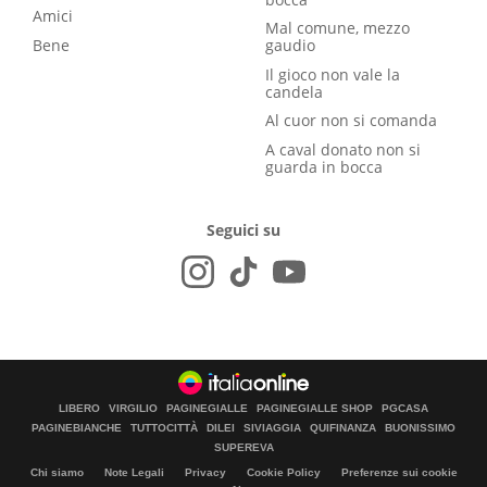
Amici
Mal comune, mezzo
Bene
gaudio
Il gioco non vale la
candela
Al cuor non si comanda
A caval donato non si
guarda in bocca
Seguici su
LIBERO
VIRGILIO
PAGINEGIALLE
PAGINEGIALLE SHOP
PGCASA
PAGINEBIANCHE
TUTTOCITTÀ
DILEI
SIVIAGGIA
QUIFINANZA
BUONISSIMO
SUPEREVA
Chi siamo
Note Legali
Privacy
Cookie Policy
Preferenze sui cookie