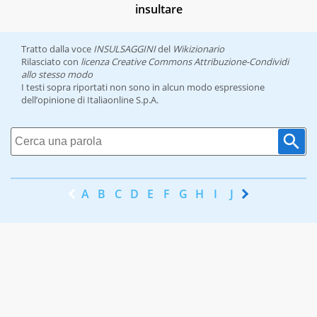
insultare
Tratto dalla voce
INSULSAGGINI
del
Wikizionario
Rilasciato con
licenza Creative Commons Attribuzione-Condividi
allo stesso modo
I testi sopra riportati non sono in alcun modo espressione
dell’opinione di Italiaonline S.p.A.
A
B
C
D
E
F
G
H
I
J
K
L
M
N