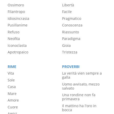
Ossimoro
Libertà
Filantropo
Facile
Idiosincrasia
Pragmatico
Pusillanime
Conoscenza
Refuso
Riassunto
Neofita
Paradigma
Iconoclasta
Gioia
Apotropaico
Tristezza
RIME
PROVERBI
Vita
La verità vien sempre a
galla
Sole
Uomo avvisato, mezzo
Casa
salvato
Mare
Una rondine non fa
primavera
Amore
Il mattino ha l'oro in
Cuore
bocca
Amici