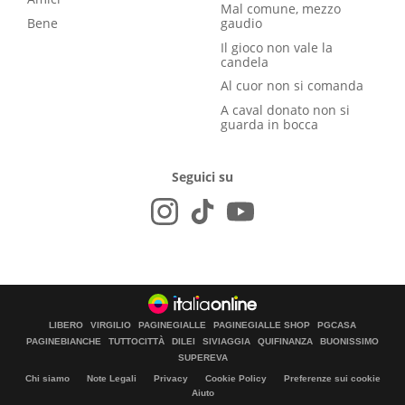
Mal comune, mezzo
Bene
gaudio
Il gioco non vale la
candela
Al cuor non si comanda
A caval donato non si
guarda in bocca
Seguici su
LIBERO
VIRGILIO
PAGINEGIALLE
PAGINEGIALLE SHOP
PGCASA
PAGINEBIANCHE
TUTTOCITTÀ
DILEI
SIVIAGGIA
QUIFINANZA
BUONISSIMO
SUPEREVA
Chi siamo
Note Legali
Privacy
Cookie Policy
Preferenze sui cookie
Aiuto