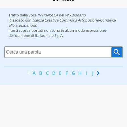
Tratto dalla voce
INTRINSECA
del
Wikizionario
Rilasciato con
licenza Creative Commons Attribuzione-Condividi
allo stesso modo
I testi sopra riportati non sono in alcun modo espressione
dell’opinione di Italiaonline S.p.A.
A
B
C
D
E
F
G
H
I
J
K
L
M
N