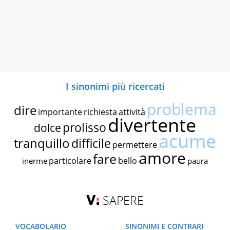
I sinonimi più ricercati
problema
dire
importante
richiesta
attività
divertente
prolisso
dolce
acume
tranquillo
difficile
permettere
amore
fare
particolare
bello
inerme
paura
SAPERE
VOCABOLARIO
SINONIMI E CONTRARI