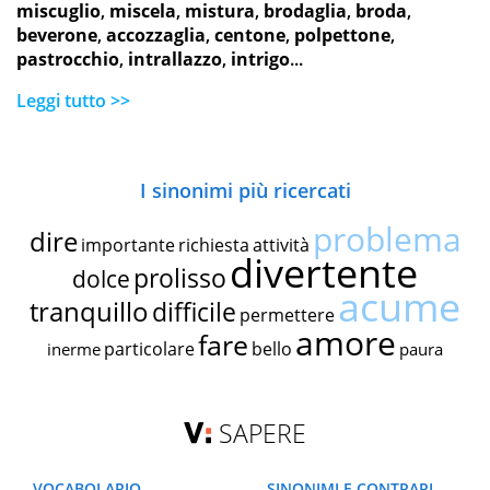
miscuglio
,
miscela
,
mistura
,
brodaglia
,
broda
,
beverone
,
accozzaglia
,
centone
,
polpettone
,
pastrocchio
,
intrallazzo
,
intrigo
...
Leggi tutto >>
I sinonimi più ricercati
problema
dire
importante
richiesta
attività
divertente
prolisso
dolce
acume
tranquillo
difficile
permettere
amore
fare
particolare
bello
inerme
paura
SAPERE
VOCABOLARIO
SINONIMI E CONTRARI