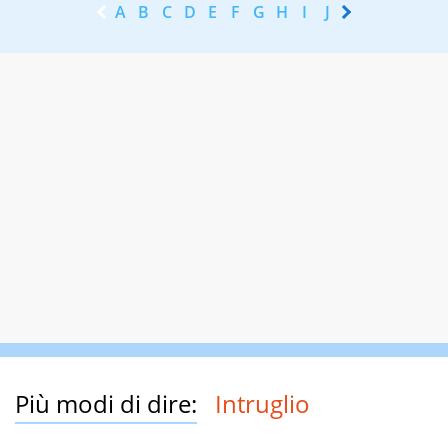
A
B
C
D
E
F
G
H
I
J
K
L
M
N
Più modi di dire:
Intruglio