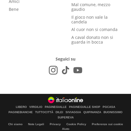
Amici
Mal comune, mezzo
Bene
gaudio
Il gioco non vale la
candela
Al cuor non si comanda
A caval donato non si
guarda in bocca
Seguici su
LIBERO
VIRGILIO
PAGINEGIALLE
PAGINEGIALLE SHOP
PGCASA
PAGINEBIANCHE
TUTTOCITTÀ
DILEI
SIVIAGGIA
QUIFINANZA
BUONISSIMO
SUPEREVA
Chi siamo
Note Legali
Privacy
Cookie Policy
Preferenze sui cookie
Aiuto