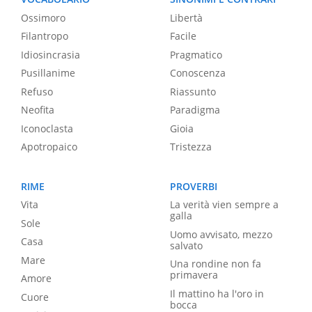
Ossimoro
Libertà
Filantropo
Facile
Idiosincrasia
Pragmatico
Pusillanime
Conoscenza
Refuso
Riassunto
Neofita
Paradigma
Iconoclasta
Gioia
Apotropaico
Tristezza
RIME
PROVERBI
Vita
La verità vien sempre a
galla
Sole
Uomo avvisato, mezzo
Casa
salvato
Mare
Una rondine non fa
primavera
Amore
Il mattino ha l'oro in
Cuore
bocca