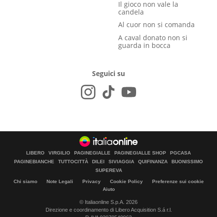
Il gioco non vale la
candela
Al cuor non si comanda
A caval donato non si
guarda in bocca
Seguici su
LIBERO
VIRGILIO
PAGINEGIALLE
PAGINEGIALLE SHOP
PGCASA
PAGINEBIANCHE
TUTTOCITTÀ
DILEI
SIVIAGGIA
QUIFINANZA
BUONISSIMO
SUPEREVA
Chi siamo
Note Legali
Privacy
Cookie Policy
Preferenze sui cookie
Aiuto
© Italiaonline S.p.A. 2026
Direzione e coordinamento di Libero Acquisition S.á r.l.