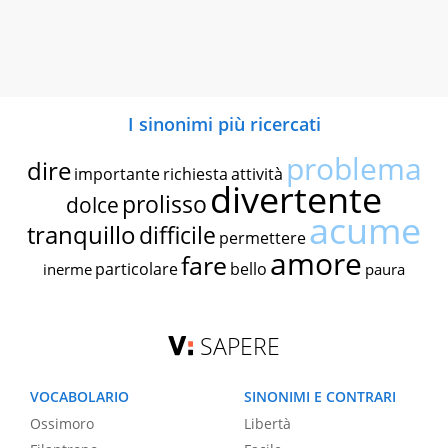
I sinonimi più ricercati
problema
dire
importante
richiesta
attività
divertente
prolisso
dolce
acume
tranquillo
difficile
permettere
amore
fare
particolare
bello
inerme
paura
SAPERE
VOCABOLARIO
SINONIMI E CONTRARI
Ossimoro
Libertà