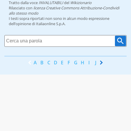
Tratto dalla voce
INVALUTABILI
del
Wikizionario
Rilasciato con
licenza Creative Commons Attribuzione-Condividi
allo stesso modo
I testi sopra riportati non sono in alcun modo espressione
dell’opinione di Italiaonline S.p.A.
A
B
C
D
E
F
G
H
I
J
K
L
M
N