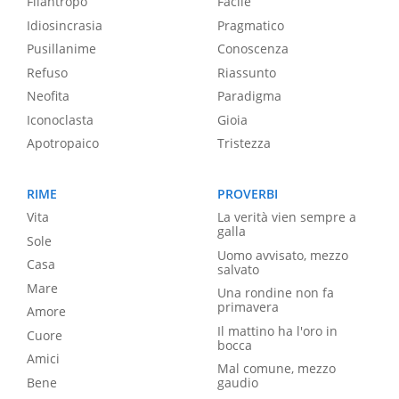
Filantropo
Facile
Idiosincrasia
Pragmatico
Pusillanime
Conoscenza
Refuso
Riassunto
Neofita
Paradigma
Iconoclasta
Gioia
Apotropaico
Tristezza
RIME
PROVERBI
Vita
La verità vien sempre a
galla
Sole
Uomo avvisato, mezzo
Casa
salvato
Mare
Una rondine non fa
primavera
Amore
Il mattino ha l'oro in
Cuore
bocca
Amici
Mal comune, mezzo
Bene
gaudio