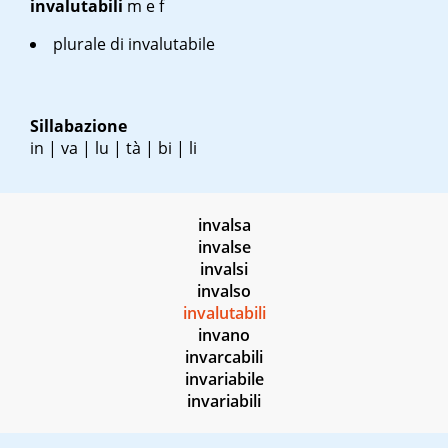
invalutabili
m
e
f
plurale di invalutabile
Sillabazione
in | va | lu | tà | bi | li
invalsa
invalse
invalsi
invalso
invalutabili
invano
invarcabili
invariabile
invariabili