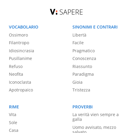
SAPERE
VOCABOLARIO
SINONIMI E CONTRARI
Ossimoro
Libertà
Filantropo
Facile
Idiosincrasia
Pragmatico
Pusillanime
Conoscenza
Refuso
Riassunto
Neofita
Paradigma
Iconoclasta
Gioia
Apotropaico
Tristezza
RIME
PROVERBI
Vita
La verità vien sempre a
galla
Sole
Uomo avvisato, mezzo
Casa
salvato