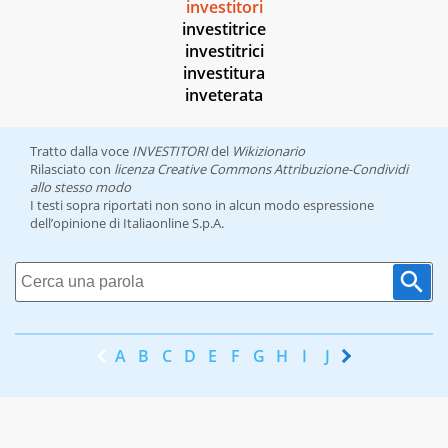
investitori
investitrice
investitrici
investitura
inveterata
Tratto dalla voce
INVESTITORI
del
Wikizionario
Rilasciato con
licenza Creative Commons Attribuzione-Condividi
allo stesso modo
I testi sopra riportati non sono in alcun modo espressione
dell’opinione di Italiaonline S.p.A.
A
B
C
D
E
F
G
H
I
J
K
L
M
N