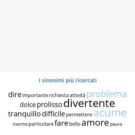
I sinonimi più ricercati
problema
dire
importante
richiesta
attività
divertente
prolisso
dolce
acume
tranquillo
difficile
permettere
amore
fare
particolare
bello
inerme
paura