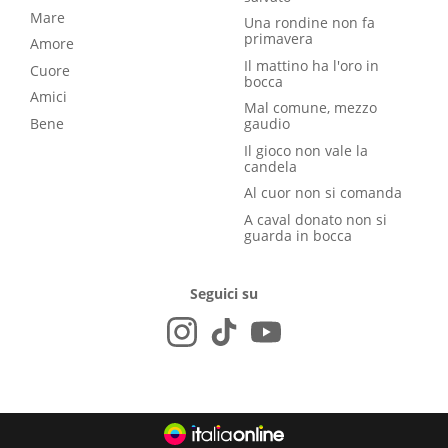
Mare
Una rondine non fa
primavera
Amore
Il mattino ha l'oro in
Cuore
bocca
Amici
Mal comune, mezzo
Bene
gaudio
Il gioco non vale la
candela
Al cuor non si comanda
A caval donato non si
guarda in bocca
Seguici su