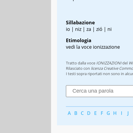
Sillabazione
io | niz | za | zió | ni
Etimologia
vedi la voce ionizzazione
Tratto dalla voce
IONIZZAZIONI
del
Wi
Rilasciato con
licenza Creative Commo
I testi sopra riportati non sono in alc
A
B
C
D
E
F
G
H
I
J