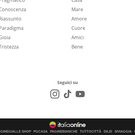
Pragmatico
Casa
Conoscenza
Mare
Riassunto
Amore
Paradigma
Cuore
Gioia
Amici
Tristezza
Bene
Seguici su
AGINEGIALLE SHOP
PGCASA
PAGINEBIANCHE
TUTTOCITTÀ
DILEI
SIVIAGGIA