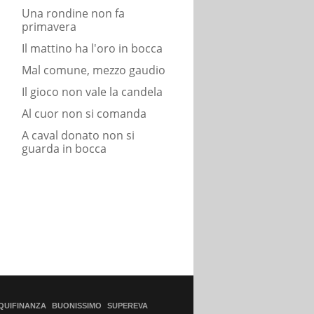
Una rondine non fa
primavera
Il mattino ha l'oro in bocca
Mal comune, mezzo gaudio
Il gioco non vale la candela
Al cuor non si comanda
A caval donato non si
guarda in bocca
QUIFINANZA
BUONISSIMO
SUPEREVA