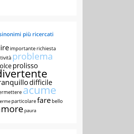
 sinonimi più ricercati
ire
importante
richiesta
problema
tività
prolisso
olce
divertente
ranquillo
difficile
acume
ermettere
fare
particolare
bello
nerme
amore
paura