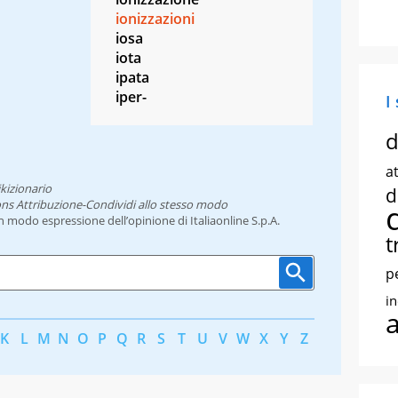
ionizzazioni
iosa
iota
ipata
iper-
I
d
at
kizionario
d
ns Attribuzione-Condividi allo stesso modo
un modo espressione dell’opinione di Italiaonline S.p.A.
t
p
i
K
L
M
N
O
P
Q
R
S
T
U
V
W
X
Y
Z