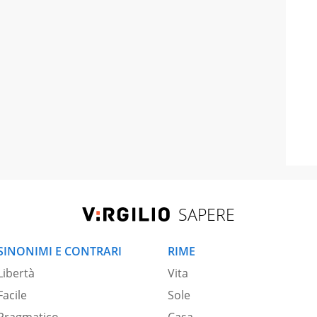
SAPERE
SINONIMI E CONTRARI
RIME
Libertà
Vita
Facile
Sole