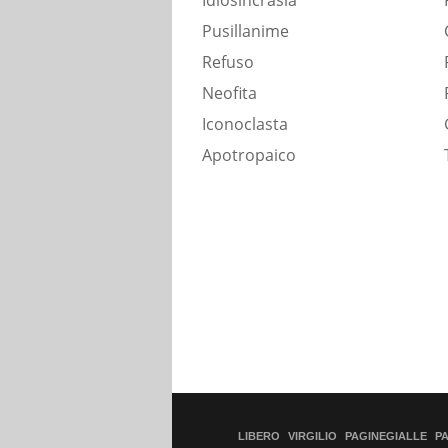
Idiosincrasia
Pusillanime
Refuso
Neofita
Iconoclasta
Apotropaico
LIBERO
VIRGILIO
PAGINEGIALLE
P