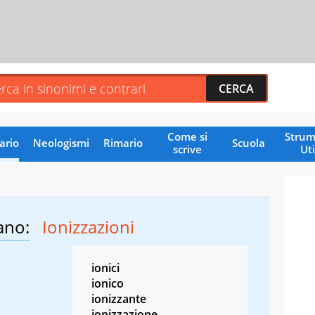
Come si
Strum
ario
Neologismi
Rimario
Scuola
scrive
Uti
ano:
Ionizzazioni
ionici
ionico
ionizzante
ionizzazione