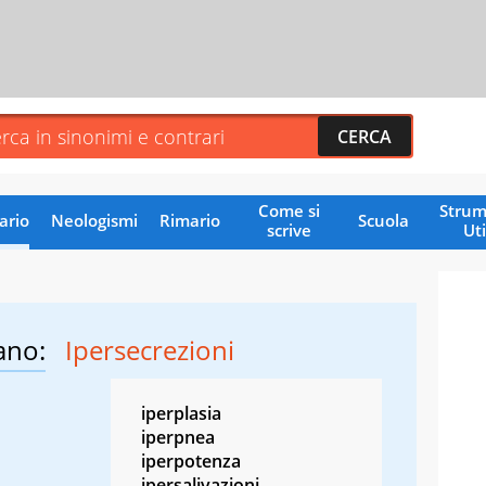
Come si
Strum
ario
Neologismi
Rimario
Scuola
scrive
Uti
ano:
Ipersecrezioni
iperplasia
iperpnea
iperpotenza
ipersalivazioni