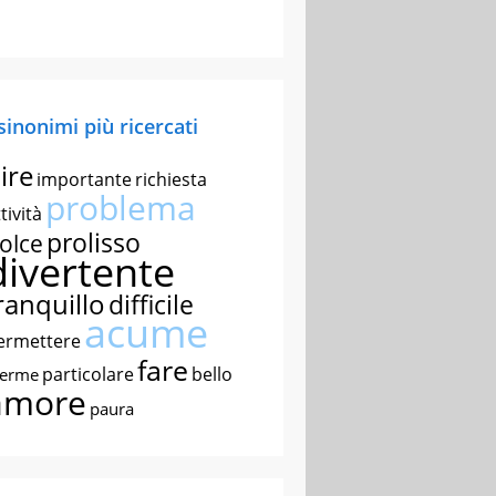
 sinonimi più ricercati
ire
importante
richiesta
problema
tività
prolisso
olce
divertente
ranquillo
difficile
acume
ermettere
fare
particolare
bello
nerme
amore
paura