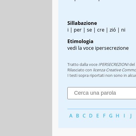
Sillabazione
i | per | se | cre | zió | ni
Etimologia
vedi la voce ipersecrezione
Tratto dalla voce
IPERSECREZIONI
del
Rilasciato con
licenza Creative Commo
I testi sopra riportati non sono in alc
A
B
C
D
E
F
G
H
I
J