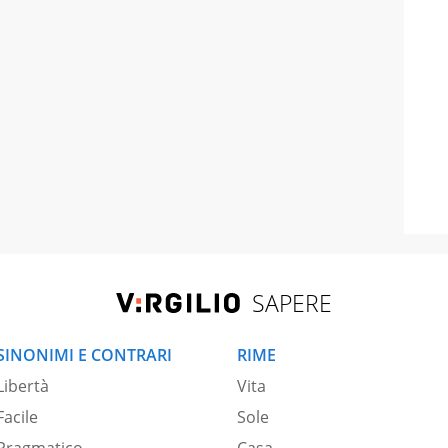
SAPERE
SINONIMI E CONTRARI
RIME
Libertà
Vita
Facile
Sole