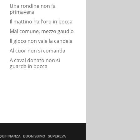
Una rondine non fa
primavera
Il mattino ha l'oro in bocca
Mal comune, mezzo gaudio
Il gioco non vale la candela
Al cuor non si comanda
A caval donato non si
guarda in bocca
QUIFINANZA
BUONISSIMO
SUPEREVA