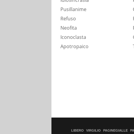
Idiosincrasia
Pusillanime
Refuso
Neofita
Iconoclasta
Apotropaico
LIBERO
VIRGILIO
PAGINEGIALLE
P