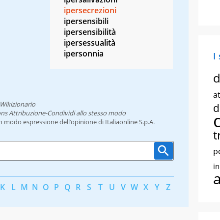
ipersecrezioni
ipersensibili
ipersensibilità
ipersessualità
ipersonnia
I
d
at
Wikizionario
d
ns Attribuzione-Condividi allo stesso modo
un modo espressione dell’opinione di Italiaonline S.p.A.
t
p
i
K
L
M
N
O
P
Q
R
S
T
U
V
W
X
Y
Z