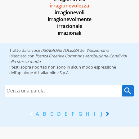
irragionevolezza
irragionevoli
irragionevolmente
irrazionale
irrazionali
Tratto dalla voce
IRRAGIONEVOLEZZA
del
Wikizionario
Rilasciato con
licenza Creative Commons Attribuzione-Condividi
allo stesso modo
I testi sopra riportati non sono in alcun modo espressione
dell’opinione di Italiaonline S.p.A.
A
B
C
D
E
F
G
H
I
J
K
L
M
N