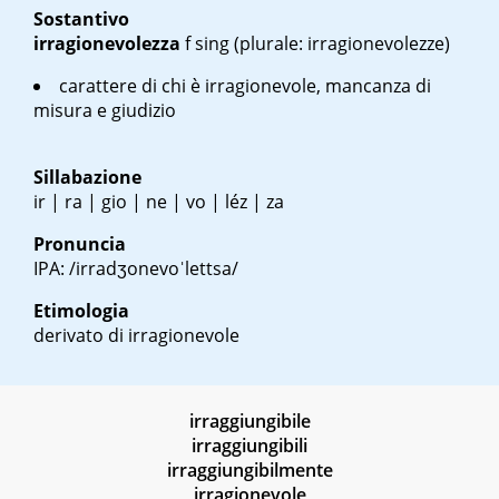
Sostantivo
irragionevolezza
f sing
(plurale: irragionevolezze)
carattere di chi è irragionevole, mancanza di
misura e giudizio
Sillabazione
ir | ra | gio | ne | vo | léz | za
Pronuncia
IPA: /irradʒonevoˈlettsa/
Etimologia
derivato di irragionevole
irraggiungibile
irraggiungibili
irraggiungibilmente
irragionevole