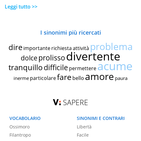
Leggi tutto >>
I sinonimi più ricercati
problema
dire
importante
richiesta
attività
divertente
prolisso
dolce
acume
tranquillo
difficile
permettere
amore
fare
particolare
bello
inerme
paura
SAPERE
VOCABOLARIO
SINONIMI E CONTRARI
Ossimoro
Libertà
Filantropo
Facile