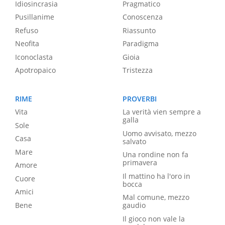
Idiosincrasia
Pragmatico
Pusillanime
Conoscenza
Refuso
Riassunto
Neofita
Paradigma
Iconoclasta
Gioia
Apotropaico
Tristezza
RIME
PROVERBI
Vita
La verità vien sempre a
galla
Sole
Uomo avvisato, mezzo
Casa
salvato
Mare
Una rondine non fa
primavera
Amore
Il mattino ha l'oro in
Cuore
bocca
Amici
Mal comune, mezzo
Bene
gaudio
Il gioco non vale la