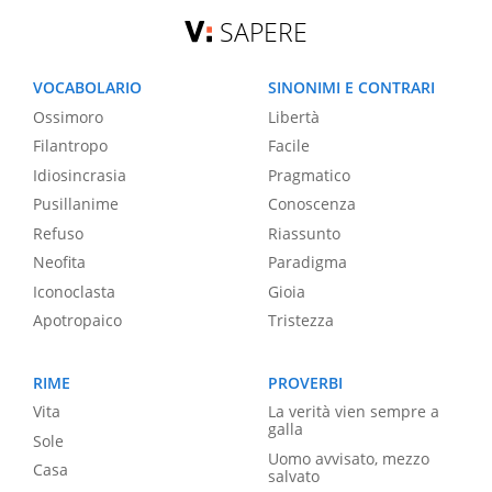
SAPERE
VOCABOLARIO
SINONIMI E CONTRARI
Ossimoro
Libertà
Filantropo
Facile
Idiosincrasia
Pragmatico
Pusillanime
Conoscenza
Refuso
Riassunto
Neofita
Paradigma
Iconoclasta
Gioia
Apotropaico
Tristezza
RIME
PROVERBI
Vita
La verità vien sempre a
galla
Sole
Uomo avvisato, mezzo
Casa
salvato