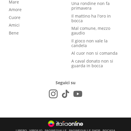
Mare
Una rondine non fa
primavera
Amore
Il mattino ha l'oro in
Cuore
bocca
Amici
Mal comune, mezzo
Bene
gaudio
Il gioco non vale la
candela
Al cuor non si comanda
A caval donato non si
guarda in bocca
Seguici su
LIBERO
VIRGILIO
PAGINEGIALLE
PAGINEGIALLE SHOP
PGCASA