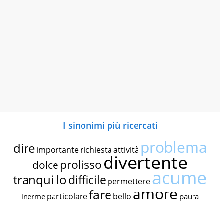
I sinonimi più ricercati
problema
dire
importante
richiesta
attività
divertente
prolisso
dolce
acume
tranquillo
difficile
permettere
amore
fare
particolare
bello
inerme
paura