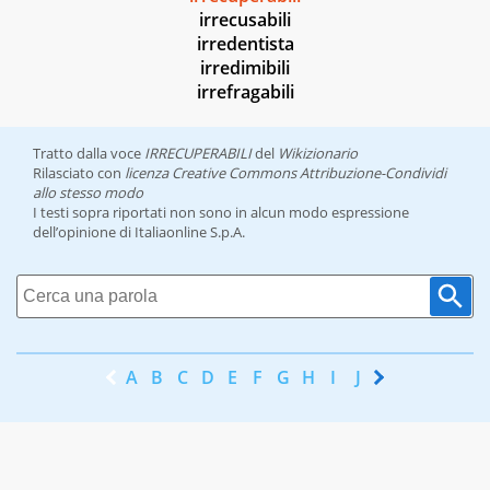
irrecusabili
irredentista
irredimibili
irrefragabili
Tratto dalla voce
IRRECUPERABILI
del
Wikizionario
Rilasciato con
licenza Creative Commons Attribuzione-Condividi
allo stesso modo
I testi sopra riportati non sono in alcun modo espressione
dell’opinione di Italiaonline S.p.A.
A
B
C
D
E
F
G
H
I
J
K
L
M
N