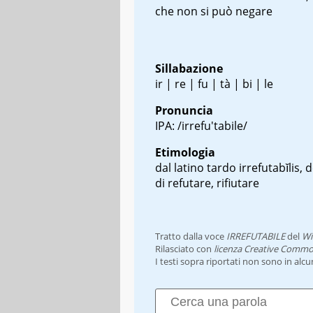
che non si può negare
Sillabazione
ir | re | fu | tà | bi | le
Pronuncia
IPA: /irrefu'tabile/
Etimologia
dal latino tardo
irrefutabĭlis
, 
di
refutare
, rifiutare
Tratto dalla voce
IRREFUTABILE
del
Wi
Rilasciato con
licenza Creative Commo
I testi sopra riportati non sono in alc