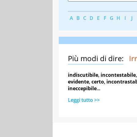
A
B
C
D
E
F
G
H
I
J
Più modi di dire:
Ir
indiscutibile
,
incontestabile
evidente
,
certo
,
incontrastab
ineccepibile
...
Leggi tutto >>