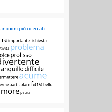
 sinonimi più ricercati
ire
importante
richiesta
problema
tività
prolisso
olce
divertente
ranquillo
difficile
acume
ermettere
fare
particolare
bello
nerme
amore
paura