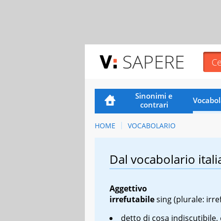
SAPERE
Sinonimi e
Vocabol
contrari
HOME
VOCABOLARIO
Dal vocabolario itali
Aggettivo
irrefutabile
sing
(plurale: irre
detto di cosa indiscutibile,