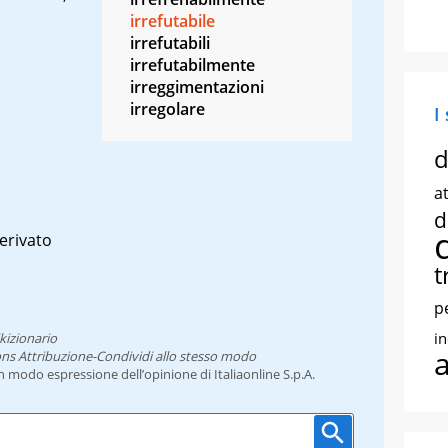
irrefutabile
irrefutabili
irrefutabilmente
irreggimentazioni
irregolare
I
d
at
d
derivato
t
p
i
kizionario
ns Attribuzione-Condividi allo stesso modo
un modo espressione dell’opinione di Italiaonline S.p.A.