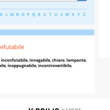
K
L
M
N
O
P
Q
R
S
T
U
V
W
X
Y
Z
refutabile
,
inconfutabile
,
innegabile
,
chiaro
,
lampante
,
ile
,
inoppugnabile
,
incontrovertibile
,