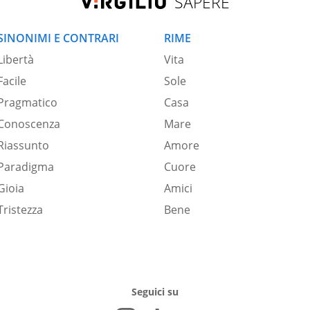
SAPERE
SINONIMI E CONTRARI
RIME
Libertà
Vita
Facile
Sole
Pragmatico
Casa
Conoscenza
Mare
Riassunto
Amore
Paradigma
Cuore
Gioia
Amici
Tristezza
Bene
Seguici su