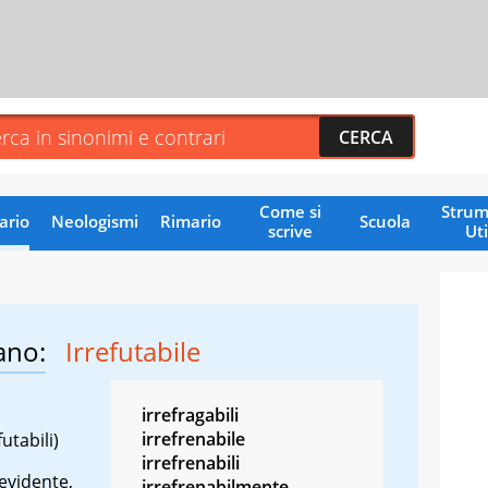
Come si
Strum
ario
Neologismi
Rimario
Scuola
scrive
Uti
ano:
Irrefutabile
irrefragabili
irrefrenabile
futabili)
irrefrenabili
 evidente,
irrefrenabilmente