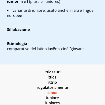
iunior
m
e
f
(plurale: iuniores)
variante di iuniore, usato anche in altre lingue
europee
Sillabazione
Etimologia
comparativo del latino
iuvĕnis
cioè "giovane
ittiosauri
ittiosi
ittrio
iugulatoriamente
iunior
iuniore
iuniores