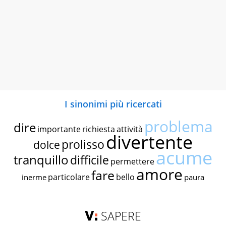
I sinonimi più ricercati
problema
dire
importante
richiesta
attività
divertente
prolisso
dolce
acume
tranquillo
difficile
permettere
amore
fare
particolare
bello
inerme
paura
SAPERE