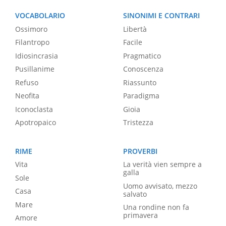
VOCABOLARIO
SINONIMI E CONTRARI
Ossimoro
Libertà
Filantropo
Facile
Idiosincrasia
Pragmatico
Pusillanime
Conoscenza
Refuso
Riassunto
Neofita
Paradigma
Iconoclasta
Gioia
Apotropaico
Tristezza
RIME
PROVERBI
Vita
La verità vien sempre a
galla
Sole
Uomo avvisato, mezzo
Casa
salvato
Mare
Una rondine non fa
primavera
Amore