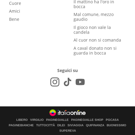
Il mattino ha l'oro in
Cuore
bocca
Amici
Mal comune, mezzo
Bene
gaudio
Il gioco non vale la
candela
Al cuor non si comanda
A caval donato non si
guarda in bocca
Seguici su
LIBERO
VIRGILIO
PAGINEGIALLE
PAGINEGIALLE SHOP
PGCASA
PAGINEBIANCHE
TUTTOCITTÀ
DILEI
SIVIAGGIA
QUIFINANZA
BUONISSIMO
SUPEREVA