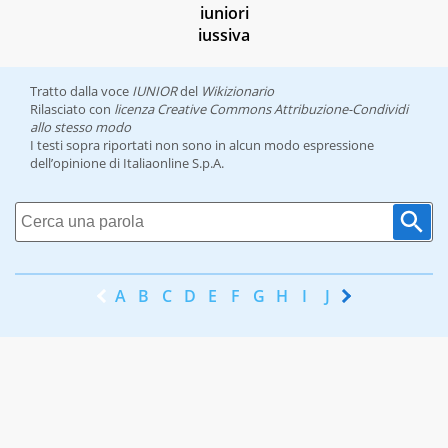
iuniori
iussiva
Tratto dalla voce
IUNIOR
del
Wikizionario
Rilasciato con
licenza Creative Commons Attribuzione-Condividi
allo stesso modo
I testi sopra riportati non sono in alcun modo espressione
dell’opinione di Italiaonline S.p.A.
A
B
C
D
E
F
G
H
I
J
K
L
M
N