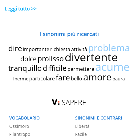
Leggi tutto >>
I sinonimi più ricercati
problema
dire
importante
richiesta
attività
divertente
prolisso
dolce
acume
tranquillo
difficile
permettere
amore
fare
particolare
bello
inerme
paura
SAPERE
VOCABOLARIO
SINONIMI E CONTRARI
Ossimoro
Libertà
Filantropo
Facile