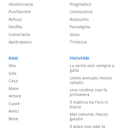
Idiosincrasia
Pragmatico
Pusillanime
Conoscenza
Refuso
Riassunto
Neofita
Paradigma
Iconoclasta
Gioia
Apotropaico
Tristezza
RIME
PROVERBI
Vita
La verità vien sempre a
galla
Sole
Uomo avvisato, mezzo
Casa
salvato
Mare
Una rondine non fa
primavera
Amore
Il mattino ha l'oro in
Cuore
bocca
Amici
Mal comune, mezzo
Bene
gaudio
Il gioco non vale la