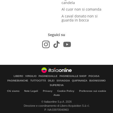
candela
Al cuor non si comanda
A caval donato non si
guarda in bocca
Seguici su
LIBERO
VIRGILIO
PAGINEGIALLE
PAGINEGIALLE SHOP
PGCASA
PAGINEBIANCHE
TUTTOCITTÀ
DILEI
SIVIAGGIA
QUIFINANZA
BUONISSIMO
SUPEREVA
Chi siamo
Note Legali
Privacy
Cookie Policy
Preferenze sui cookie
Aiuto
© Italiaonline S.p.A. 2026
Direzione e coordinamento di Libero Acquisition S.á r.l.
P. IVA 03970540963