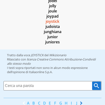
jodel
jolly
joule
joypad
joystick
judoista
junghiana
junior
juniores
Tratto dalla voce
JOYSTICK
del
Wikizionario
Rilasciato con
licenza Creative Commons Attribuzione-Condividi
allo stesso modo
I testi sopra riportati non sono in alcun modo espressione
dell’opinione di Italiaonline S.p.A.
A
B
C
D
E
F
G
H
I
J
K
L
M
N