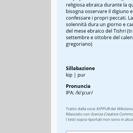
religiosa ebraica durante la q
bisogna osservare il digiuno e
confessare i propri peccati. La
solennità dura un giorno e cad
del mese ebraico del Tishri (tr
settembre e ottobre del cale
gregoriano)
Sillabazione
kip | pur
Pronuncia
IPA: /ki'p:ur/
Tratto dalla voce
KIPPUR
del
Wikiziona
Rilasciato con
licenza Creative Commo
I testi sopra riportati non sono in alc