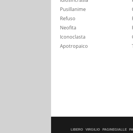
Idiosincrasia
Pusillanime
Refuso
Neofita
Iconoclasta
Apotropaico
LIBERO
VIRGILIO
PAGINEGIALLE
P