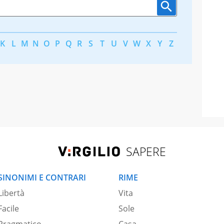
K
L
M
N
O
P
Q
R
S
T
U
V
W
X
Y
Z
SAPERE
SINONIMI E CONTRARI
RIME
Libertà
Vita
Facile
Sole