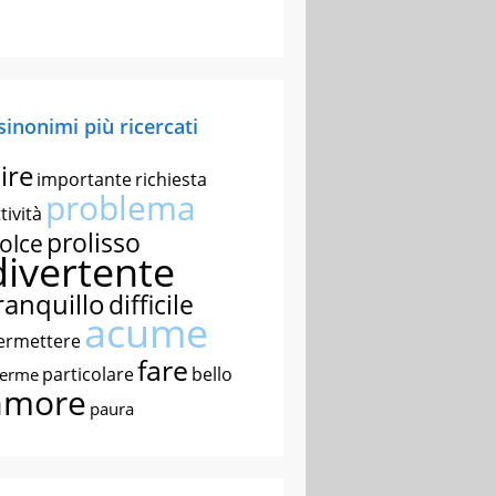
 sinonimi più ricercati
ire
importante
richiesta
problema
tività
prolisso
olce
divertente
ranquillo
difficile
acume
ermettere
fare
particolare
bello
nerme
amore
paura