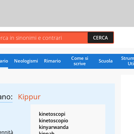
Come si
Strum
ario
Neologismi
Rimario
Scuola
scrive
Uti
ano:
Kippur
kinetoscopi
kinetoscopio
kinyarwanda
lennità
kippah