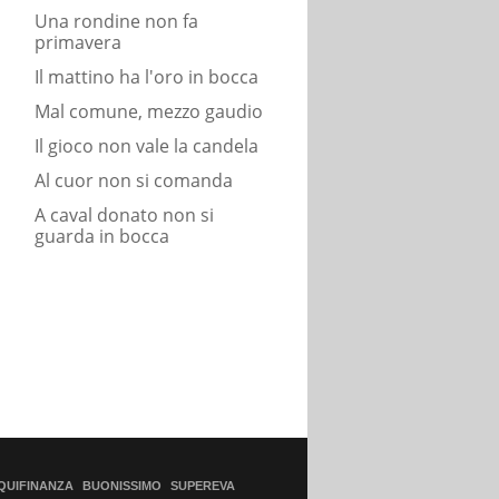
Una rondine non fa
primavera
Il mattino ha l'oro in bocca
Mal comune, mezzo gaudio
Il gioco non vale la candela
Al cuor non si comanda
A caval donato non si
guarda in bocca
QUIFINANZA
BUONISSIMO
SUPEREVA