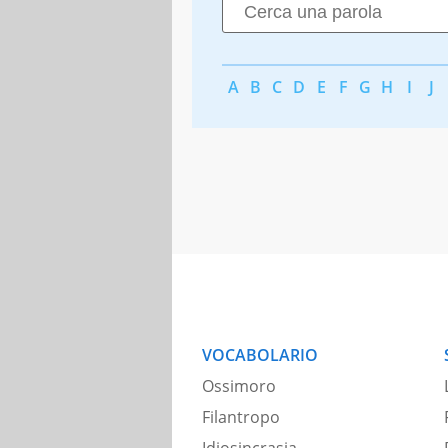
A
B
C
D
E
F
G
H
I
J
VOCABOLARIO
Ossimoro
Filantropo