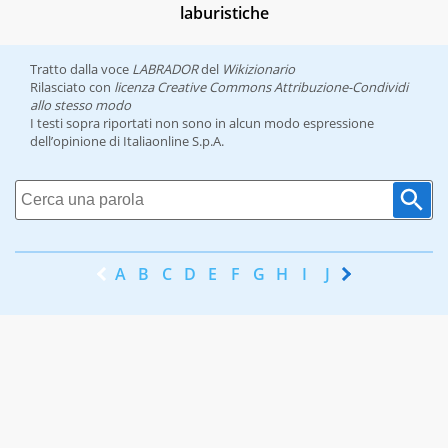
laburistiche
Tratto dalla voce
LABRADOR
del
Wikizionario
Rilasciato con
licenza Creative Commons Attribuzione-Condividi
allo stesso modo
I testi sopra riportati non sono in alcun modo espressione
dell’opinione di Italiaonline S.p.A.
A
B
C
D
E
F
G
H
I
J
K
L
M
N