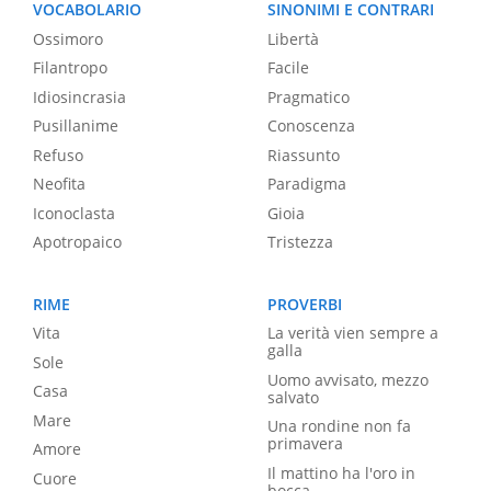
VOCABOLARIO
SINONIMI E CONTRARI
Ossimoro
Libertà
Filantropo
Facile
Idiosincrasia
Pragmatico
Pusillanime
Conoscenza
Refuso
Riassunto
Neofita
Paradigma
Iconoclasta
Gioia
Apotropaico
Tristezza
RIME
PROVERBI
Vita
La verità vien sempre a
galla
Sole
Uomo avvisato, mezzo
Casa
salvato
Mare
Una rondine non fa
primavera
Amore
Il mattino ha l'oro in
Cuore
bocca