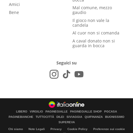
Amici
Mal comune, mezzo
Bene
gaudio
Il gioco non vale la
candela
Al cuor non si comanda
A caval donato non si
guarda in bocca
Seguici su
LIBERO
VIRGILIO
PAGINEGIALLE
PAGINEGIALLE SHOP
PGCASA
PAGINEBIANCHE
TUTTOCITTÀ
DILEI
SIVIAGGIA
QUIFINANZA
BUONISSIMO
SUPEREVA
Chi siamo
Note Legali
Privacy
Cookie Policy
Preferenze sui cookie