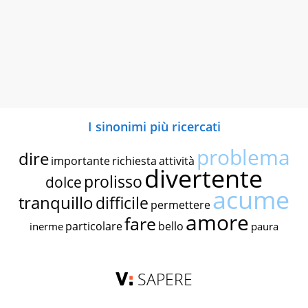
I sinonimi più ricercati
problema
dire
importante
richiesta
attività
divertente
prolisso
dolce
acume
tranquillo
difficile
permettere
amore
fare
particolare
bello
inerme
paura
SAPERE