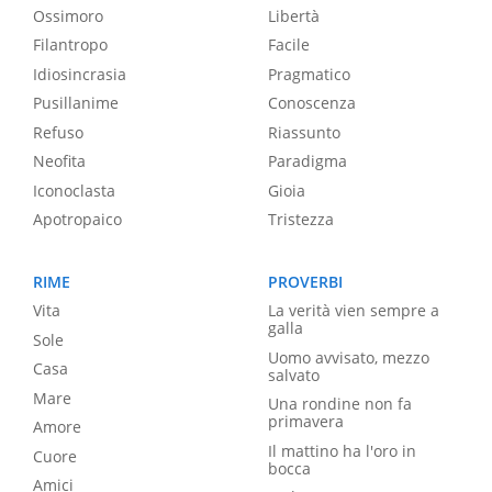
Ossimoro
Libertà
Filantropo
Facile
Idiosincrasia
Pragmatico
Pusillanime
Conoscenza
Refuso
Riassunto
Neofita
Paradigma
Iconoclasta
Gioia
Apotropaico
Tristezza
RIME
PROVERBI
Vita
La verità vien sempre a
galla
Sole
Uomo avvisato, mezzo
Casa
salvato
Mare
Una rondine non fa
primavera
Amore
Il mattino ha l'oro in
Cuore
bocca
Amici