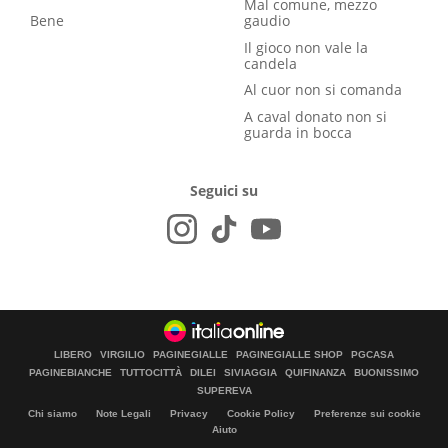
Mal comune, mezzo
Bene
gaudio
Il gioco non vale la
candela
Al cuor non si comanda
A caval donato non si
guarda in bocca
Seguici su
LIBERO
VIRGILIO
PAGINEGIALLE
PAGINEGIALLE SHOP
PGCASA
PAGINEBIANCHE
TUTTOCITTÀ
DILEI
SIVIAGGIA
QUIFINANZA
BUONISSIMO
SUPEREVA
Chi siamo
Note Legali
Privacy
Cookie Policy
Preferenze sui cookie
Aiuto