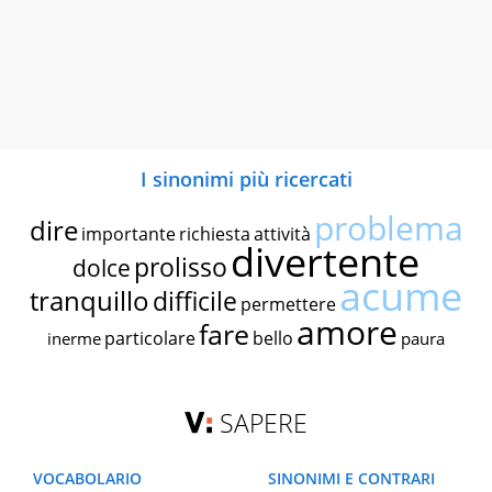
I sinonimi più ricercati
problema
dire
importante
richiesta
attività
divertente
prolisso
dolce
acume
tranquillo
difficile
permettere
amore
fare
particolare
bello
inerme
paura
SAPERE
VOCABOLARIO
SINONIMI E CONTRARI