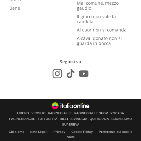
Mal comune, mezzo
Bene
gaudio
Il gioco non vale la
candela
Al cuor non si comanda
A caval donato non si
guarda in bocca
Seguici su
LIBERO
VIRGILIO
PAGINEGIALLE
PAGINEGIALLE SHOP
PGCASA
PAGINEBIANCHE
TUTTOCITTÀ
DILEI
SIVIAGGIA
QUIFINANZA
BUONISSIMO
SUPEREVA
Chi siamo
Note Legali
Privacy
Cookie Policy
Preferenze sui cookie
Aiuto