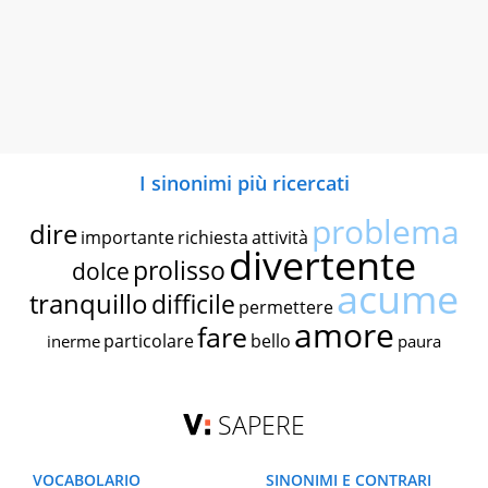
I sinonimi più ricercati
problema
dire
importante
richiesta
attività
divertente
prolisso
dolce
acume
tranquillo
difficile
permettere
amore
fare
particolare
bello
inerme
paura
SAPERE
VOCABOLARIO
SINONIMI E CONTRARI