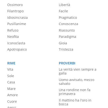
Ossimoro
Libertà
Filantropo
Facile
Idiosincrasia
Pragmatico
Pusillanime
Conoscenza
Refuso
Riassunto
Neofita
Paradigma
Iconoclasta
Gioia
Apotropaico
Tristezza
RIME
PROVERBI
Vita
La verità vien sempre a
galla
Sole
Uomo avvisato, mezzo
Casa
salvato
Mare
Una rondine non fa
primavera
Amore
Il mattino ha l'oro in
Cuore
bocca
Amici