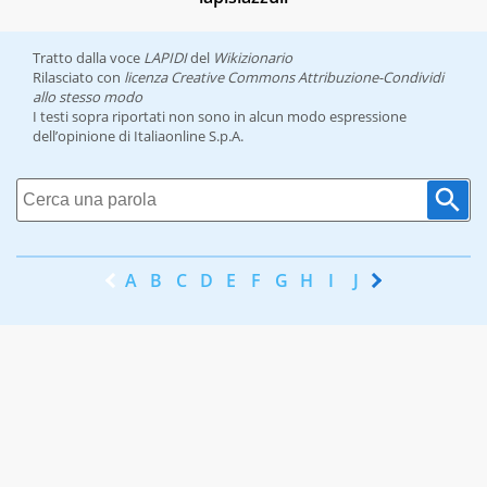
Tratto dalla voce
LAPIDI
del
Wikizionario
Rilasciato con
licenza Creative Commons Attribuzione-Condividi
allo stesso modo
I testi sopra riportati non sono in alcun modo espressione
dell’opinione di Italiaonline S.p.A.
A
B
C
D
E
F
G
H
I
J
K
L
M
N