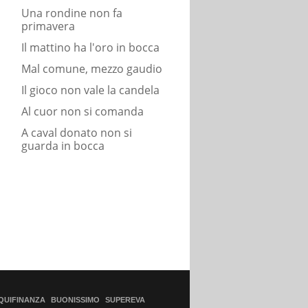
Una rondine non fa
primavera
Il mattino ha l'oro in bocca
Mal comune, mezzo gaudio
Il gioco non vale la candela
Al cuor non si comanda
A caval donato non si
guarda in bocca
QUIFINANZA
BUONISSIMO
SUPEREVA