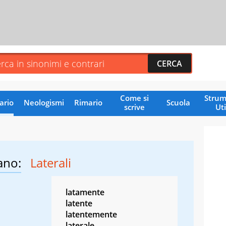
Come si
Strum
ario
Neologismi
Rimario
Scuola
scrive
Uti
ano:
Laterali
latamente
latente
latentemente
laterale