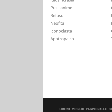
Idiosincrasia
Pusillanime
Refuso
Neofita
Iconoclasta
Apotropaico
LIBERO
VIRGILIO
PAGINEGIALLE
P