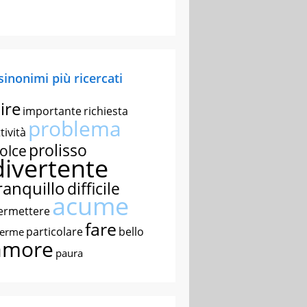
 sinonimi più ricercati
ire
importante
richiesta
problema
tività
prolisso
olce
divertente
ranquillo
difficile
acume
ermettere
fare
particolare
bello
nerme
amore
paura