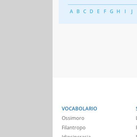
A
B
C
D
E
F
G
H
I
J
VOCABOLARIO
Ossimoro
Filantropo