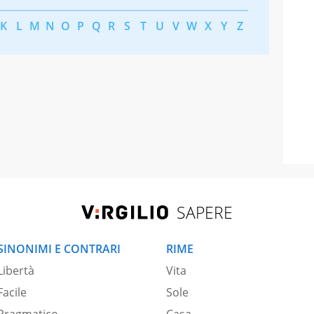
K
L
M
N
O
P
Q
R
S
T
U
V
W
X
Y
Z
SAPERE
SINONIMI E CONTRARI
RIME
Libertà
Vita
Facile
Sole