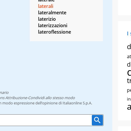
laterali
lateralmente
laterizio
laterizzazioni
lateroflessione
I
d
at
d
t
p
nario
ns Attribuzione-Condividi allo stesso modo
i
un modo espressione dell’opinione di Italiaonline S.p.A.