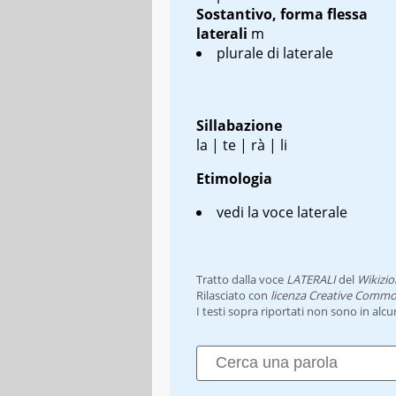
Sostantivo, forma flessa
laterali
m
plurale di laterale
Sillabazione
la | te | rà | li
Etimologia
vedi la voce laterale
Tratto dalla voce
LATERALI
del
Wikizio
Rilasciato con
licenza Creative Commo
I testi sopra riportati non sono in alc