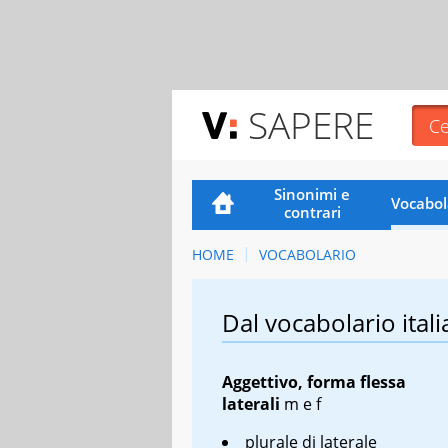
SAPERE
Sinonimi e
Vocabol
contrari
HOME
VOCABOLARIO
Dal vocabolario itali
Aggettivo, forma flessa
laterali
m
e
f
plurale di laterale