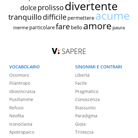
divertente
prolisso
dolce
acume
tranquillo
difficile
permettere
amore
fare
particolare
bello
inerme
paura
SAPERE
VOCABOLARIO
SINONIMI E CONTRARI
Ossimoro
Libertà
Filantropo
Facile
Idiosincrasia
Pragmatico
Pusillanime
Conoscenza
Refuso
Riassunto
Neofita
Paradigma
Iconoclasta
Gioia
Apotropaico
Tristezza