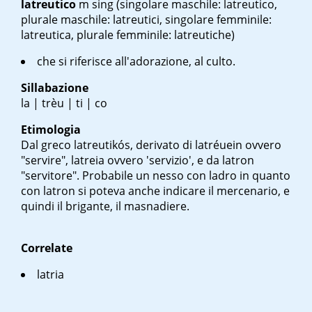
latreutico
m sing
(singolare maschile: latreutico,
plurale maschile: latreutici, singolare femminile:
latreutica, plurale femminile: latreutiche)
che si riferisce all'adorazione, al culto.
Sillabazione
la | trèu | ti | co
Etimologia
Dal greco
latreutikós
, derivato di
latréuein
ovvero
"servire",
latreia
ovvero 'servizio', e da
latron
"servitore". Probabile un nesso con ladro in quanto
con
latron
si poteva anche indicare il mercenario, e
quindi il brigante, il masnadiere.
Correlate
latria