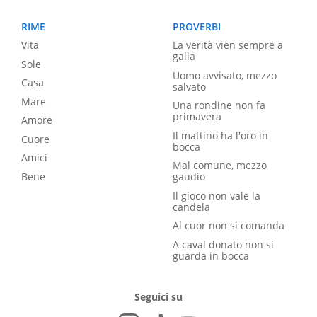
RIME
PROVERBI
Vita
La verità vien sempre a
galla
Sole
Uomo avvisato, mezzo
Casa
salvato
Mare
Una rondine non fa
primavera
Amore
Il mattino ha l'oro in
Cuore
bocca
Amici
Mal comune, mezzo
Bene
gaudio
Il gioco non vale la
candela
Al cuor non si comanda
A caval donato non si
guarda in bocca
Seguici su