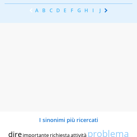
A
B
C
D
E
F
G
H
I
J
K
L
M
N
I sinonimi più ricercati
problema
dire
importante
richiesta
attività