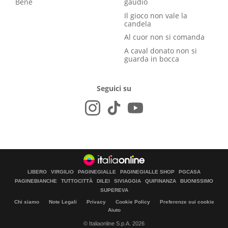
Bene
gaudio
Il gioco non vale la
candela
Al cuor non si comanda
A caval donato non si
guarda in bocca
Seguici su
LIBERO
VIRGILIO
PAGINEGIALLE
PAGINEGIALLE SHOP
PGCASA
PAGINEBIANCHE
TUTTOCITTÀ
DILEI
SIVIAGGIA
QUIFINANZA
BUONISSIMO
SUPEREVA
Chi siamo
Note Legali
Privacy
Cookie Policy
Preferenze sui cookie
Aiuto
© Italiaonline S.p.A. 2026