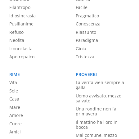
Filantropo
Facile
Idiosincrasia
Pragmatico
Pusillanime
Conoscenza
Refuso
Riassunto
Neofita
Paradigma
Iconoclasta
Gioia
Apotropaico
Tristezza
RIME
PROVERBI
Vita
La verità vien sempre a
galla
Sole
Uomo avvisato, mezzo
Casa
salvato
Mare
Una rondine non fa
primavera
Amore
Il mattino ha l'oro in
Cuore
bocca
Amici
Mal comune, mezzo