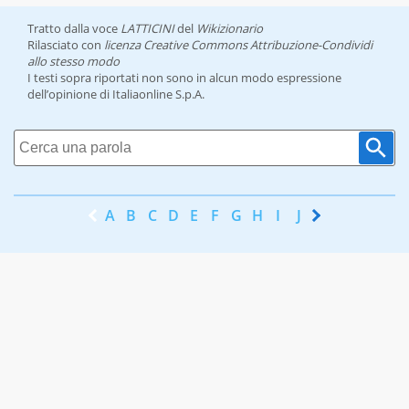
Tratto dalla voce
LATTICINI
del
Wikizionario
Rilasciato con
licenza Creative Commons Attribuzione-Condividi
allo stesso modo
I testi sopra riportati non sono in alcun modo espressione
dell’opinione di Italiaonline S.p.A.
A
B
C
D
E
F
G
H
I
J
K
L
M
N