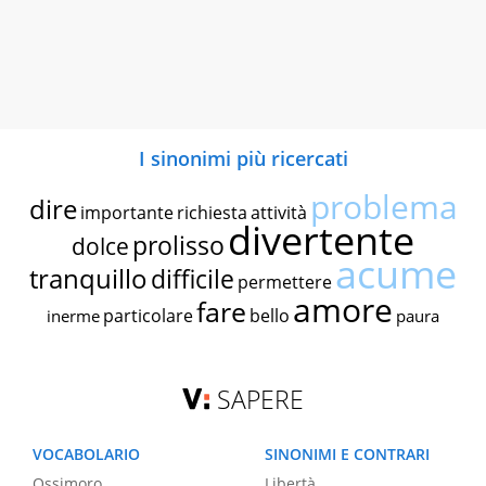
I sinonimi più ricercati
problema
dire
importante
richiesta
attività
divertente
prolisso
dolce
acume
tranquillo
difficile
permettere
amore
fare
particolare
bello
inerme
paura
SAPERE
VOCABOLARIO
SINONIMI E CONTRARI
Ossimoro
Libertà