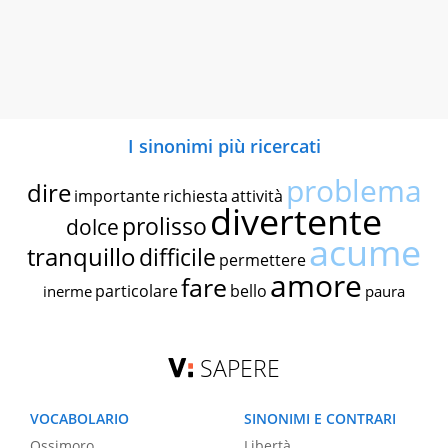
I sinonimi più ricercati
problema
dire
importante
richiesta
attività
divertente
prolisso
dolce
acume
tranquillo
difficile
permettere
amore
fare
particolare
bello
inerme
paura
SAPERE
VOCABOLARIO
SINONIMI E CONTRARI
Ossimoro
Libertà