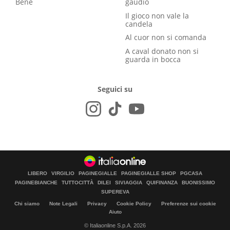
Bene
gaudio
Il gioco non vale la
candela
Al cuor non si comanda
A caval donato non si
guarda in bocca
Seguici su
LIBERO
VIRGILIO
PAGINEGIALLE
PAGINEGIALLE SHOP
PGCASA
PAGINEBIANCHE
TUTTOCITTÀ
DILEI
SIVIAGGIA
QUIFINANZA
BUONISSIMO
SUPEREVA
Chi siamo
Note Legali
Privacy
Cookie Policy
Preferenze sui cookie
Aiuto
© Italiaonline S.p.A. 2026