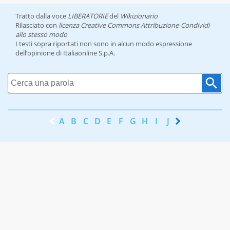
Tratto dalla voce
LIBERATORIE
del
Wikizionario
Rilasciato con
licenza Creative Commons Attribuzione-Condividi
allo stesso modo
I testi sopra riportati non sono in alcun modo espressione
dell’opinione di Italiaonline S.p.A.
A
B
C
D
E
F
G
H
I
J
K
L
M
N