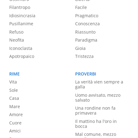
Filantropo
Facile
Idiosincrasia
Pragmatico
Pusillanime
Conoscenza
Refuso
Riassunto
Neofita
Paradigma
Iconoclasta
Gioia
Apotropaico
Tristezza
RIME
PROVERBI
Vita
La verità vien sempre a
galla
Sole
Uomo avvisato, mezzo
Casa
salvato
Mare
Una rondine non fa
primavera
Amore
Il mattino ha l'oro in
Cuore
bocca
Amici
Mal comune, mezzo