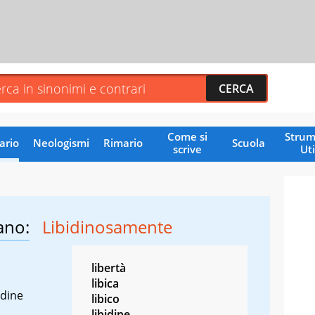
Come si
Strum
ario
Neologismi
Rimario
Scuola
scrive
Uti
ano:
Libidinosamente
libertà
libica
idine
libico
libidine