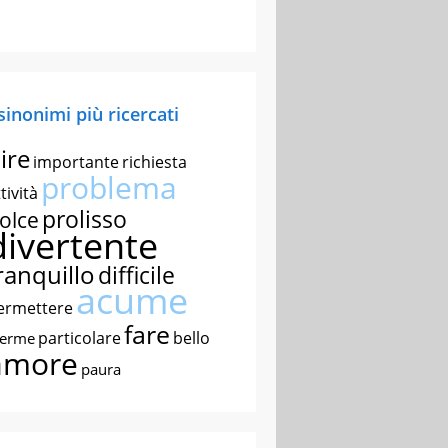
 sinonimi più ricercati
ire
importante
richiesta
problema
tività
prolisso
olce
divertente
ranquillo
difficile
acume
ermettere
fare
particolare
bello
nerme
amore
paura