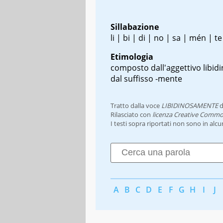
Sillabazione
li | bi | di | no | sa | mén | te
Etimologia
composto dall'aggettivo libid
dal suffisso -mente
Tratto dalla voce
LIBIDINOSAMENTE
d
Rilasciato con
licenza Creative Commo
I testi sopra riportati non sono in alc
A
B
C
D
E
F
G
H
I
J