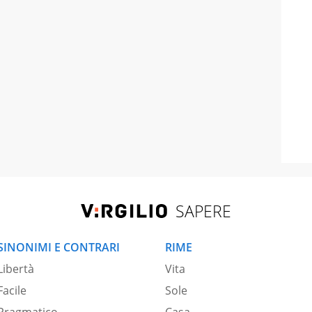
SAPERE
SINONIMI E CONTRARI
RIME
Libertà
Vita
Facile
Sole