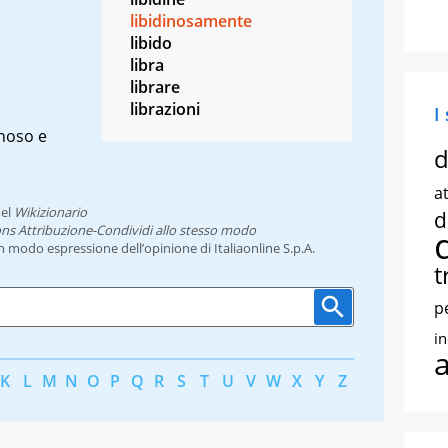
libidinosamente
libido
libra
librare
librazioni
I
inoso e
d
at
el
Wikizionario
d
ns Attribuzione-Condividi allo stesso modo
un modo espressione dell’opinione di Italiaonline S.p.A.
t
p
i
K
L
M
N
O
P
Q
R
S
T
U
V
W
X
Y
Z