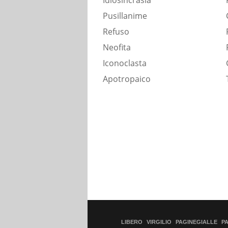
Idiosincrasia
Pusillanime
Refuso
Neofita
Iconoclasta
Apotropaico
LIBERO
VIRGILIO
PAGINEGIALLE
P