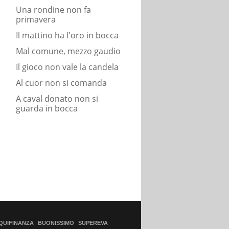
Una rondine non fa
primavera
Il mattino ha l'oro in bocca
Mal comune, mezzo gaudio
Il gioco non vale la candela
Al cuor non si comanda
A caval donato non si
guarda in bocca
QUIFINANZA
BUONISSIMO
SUPEREVA