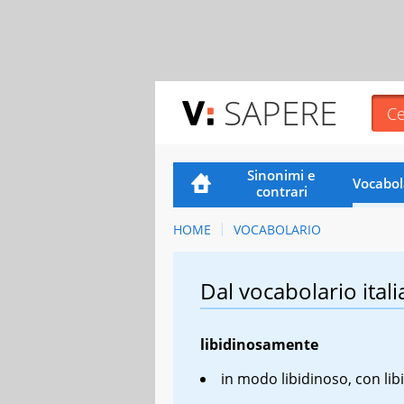
SAPERE
Sinonimi e
Vocabol
contrari
HOME
VOCABOLARIO
Dal vocabolario itali
libidinosamente
in modo libidinoso, con lib