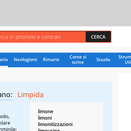
Come si
Strum
ario
Neologismi
Rimario
Scuola
scrive
Uti
ano:
Limpida
limone
pido,
limoni
olare
limonitizzazioni
mminile:
limousine