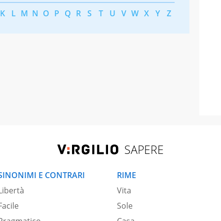
K
L
M
N
O
P
Q
R
S
T
U
V
W
X
Y
Z
SAPERE
SINONIMI E CONTRARI
RIME
Libertà
Vita
Facile
Sole