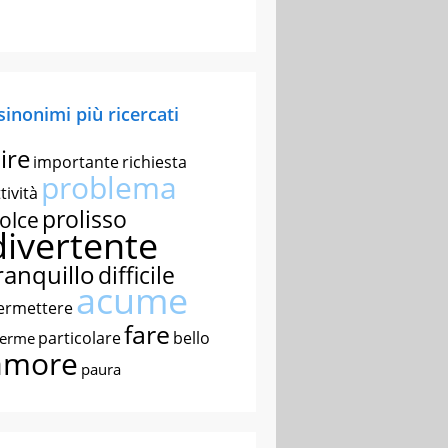
 sinonimi più ricercati
ire
importante
richiesta
problema
tività
prolisso
olce
divertente
ranquillo
difficile
acume
ermettere
fare
particolare
bello
nerme
amore
paura