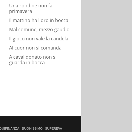
Una rondine non fa
primavera
Il mattino ha l'oro in bocca
Mal comune, mezzo gaudio
Il gioco non vale la candela
Al cuor non si comanda
A caval donato non si
guarda in bocca
QUIFINANZA
BUONISSIMO
SUPEREVA