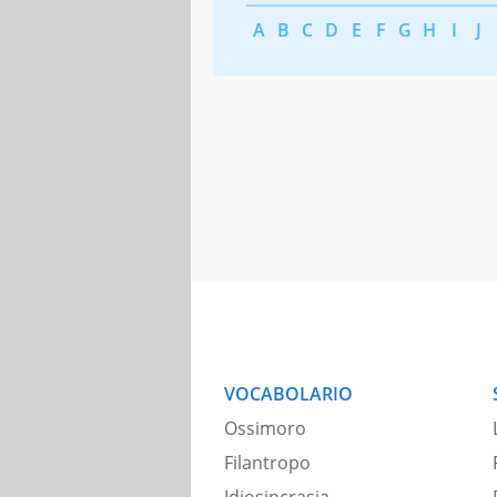
A
B
C
D
E
F
G
H
I
J
VOCABOLARIO
Ossimoro
Filantropo