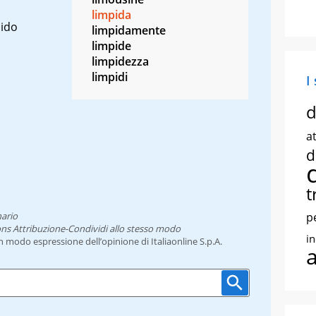
limpida
pido
limpidamente
limpide
limpidezza
limpidi
I
d
at
d
t
nario
p
ns Attribuzione-Condividi allo stesso modo
i
un modo espressione dell’opinione di Italiaonline S.p.A.