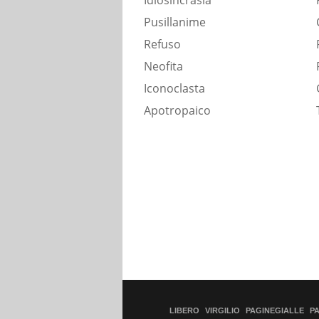
Idiosincrasia
Pusillanime
Refuso
Neofita
Iconoclasta
Apotropaico
LIBERO
VIRGILIO
PAGINEGIALLE
P