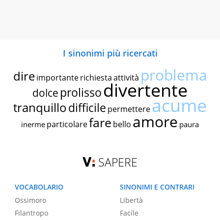
I sinonimi più ricercati
problema
dire
importante
richiesta
attività
divertente
prolisso
dolce
acume
tranquillo
difficile
permettere
amore
fare
particolare
bello
inerme
paura
SAPERE
VOCABOLARIO
SINONIMI E CONTRARI
Ossimoro
Libertà
Filantropo
Facile