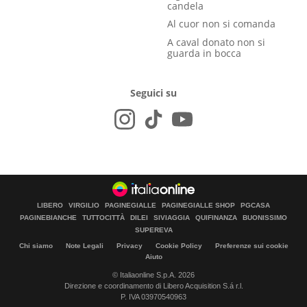
candela
Al cuor non si comanda
A caval donato non si
guarda in bocca
Seguici su
LIBERO
VIRGILIO
PAGINEGIALLE
PAGINEGIALLE SHOP
PGCASA
PAGINEBIANCHE
TUTTOCITTÀ
DILEI
SIVIAGGIA
QUIFINANZA
BUONISSIMO
SUPEREVA
Chi siamo
Note Legali
Privacy
Cookie Policy
Preferenze sui cookie
Aiuto
© Italiaonline S.p.A. 2026
Direzione e coordinamento di Libero Acquisition S.á r.l.
P. IVA 03970540963