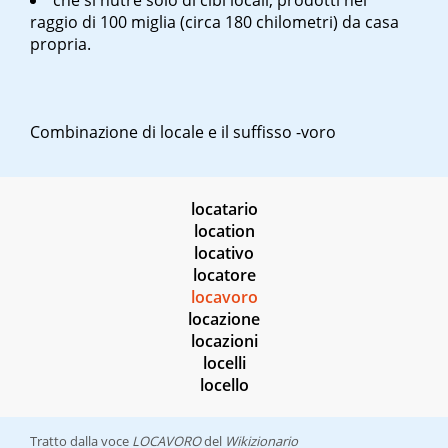
che si nutre solo di cibi locali, prodotti nel
raggio di 100 miglia (circa 180 chilometri) da casa
propria.
Combinazione di
locale
e il suffisso
-voro
locatario
location
locativo
locatore
locavoro
locazione
locazioni
locelli
locello
Tratto dalla voce
LOCAVORO
del
Wikizionario