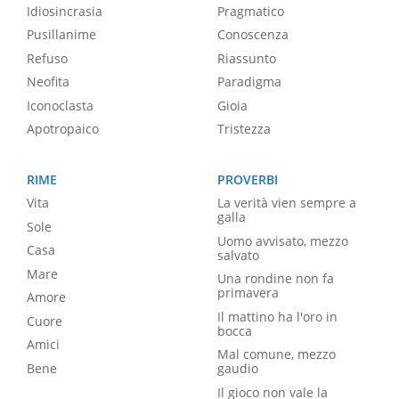
Idiosincrasia
Pragmatico
Pusillanime
Conoscenza
Refuso
Riassunto
Neofita
Paradigma
Iconoclasta
Gioia
Apotropaico
Tristezza
RIME
PROVERBI
Vita
La verità vien sempre a
galla
Sole
Uomo avvisato, mezzo
Casa
salvato
Mare
Una rondine non fa
primavera
Amore
Il mattino ha l'oro in
Cuore
bocca
Amici
Mal comune, mezzo
Bene
gaudio
Il gioco non vale la