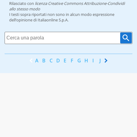
Rilasciato con
licenza Creative Commons Attribuzione-Condividi
allo stesso modo
I testi sopra riportati non sono in alcun modo espressione
dell’opinione di Italiaonline S.p.A.
A
B
C
D
E
F
G
H
I
J
K
L
M
N