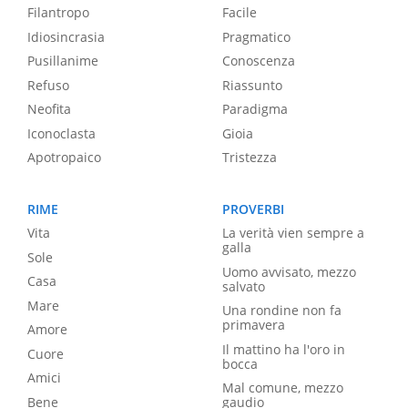
Filantropo
Facile
Idiosincrasia
Pragmatico
Pusillanime
Conoscenza
Refuso
Riassunto
Neofita
Paradigma
Iconoclasta
Gioia
Apotropaico
Tristezza
RIME
PROVERBI
Vita
La verità vien sempre a
galla
Sole
Uomo avvisato, mezzo
Casa
salvato
Mare
Una rondine non fa
primavera
Amore
Il mattino ha l'oro in
Cuore
bocca
Amici
Mal comune, mezzo
Bene
gaudio