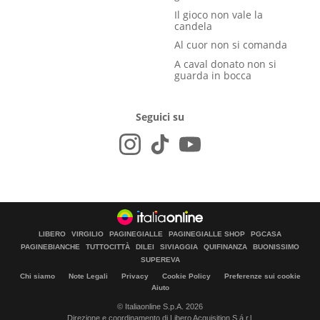
Il gioco non vale la
candela
Al cuor non si comanda
A caval donato non si
guarda in bocca
Seguici su
LIBERO
VIRGILIO
PAGINEGIALLE
PAGINEGIALLE SHOP
PGCASA
PAGINEBIANCHE
TUTTOCITTÀ
DILEI
SIVIAGGIA
QUIFINANZA
BUONISSIMO
SUPEREVA
Chi siamo
Note Legali
Privacy
Cookie Policy
Preferenze sui cookie
Aiuto
© Italiaonline S.p.A. 2026
Direzione e coordinamento di Libero Acquisition S.á r.l.