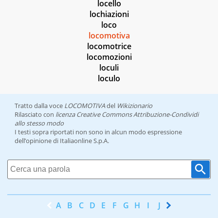
locello
lochiazioni
loco
locomotiva
locomotrice
locomozioni
loculi
loculo
Tratto dalla voce
LOCOMOTIVA
del
Wikizionario
Rilasciato con
licenza Creative Commons Attribuzione-Condividi
allo stesso modo
I testi sopra riportati non sono in alcun modo espressione
dell’opinione di Italiaonline S.p.A.
A
B
C
D
E
F
G
H
I
J
K
L
M
N