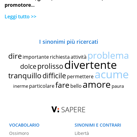
promotore
...
Leggi tutto >>
I sinonimi più ricercati
problema
dire
importante
richiesta
attività
divertente
prolisso
dolce
acume
tranquillo
difficile
permettere
amore
fare
particolare
bello
inerme
paura
SAPERE
VOCABOLARIO
SINONIMI E CONTRARI
Ossimoro
Libertà