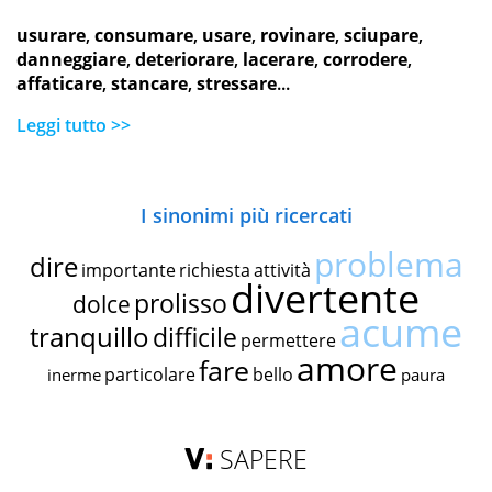
usurare
,
consumare
,
usare
,
rovinare
,
sciupare
,
danneggiare
,
deteriorare
,
lacerare
,
corrodere
,
affaticare
,
stancare
,
stressare
...
Leggi tutto >>
I sinonimi più ricercati
problema
dire
importante
richiesta
attività
divertente
prolisso
dolce
acume
tranquillo
difficile
permettere
amore
fare
particolare
bello
inerme
paura
SAPERE