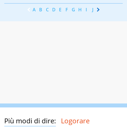
A
B
C
D
E
F
G
H
I
J
K
L
M
N
Più modi di dire:
Logorare