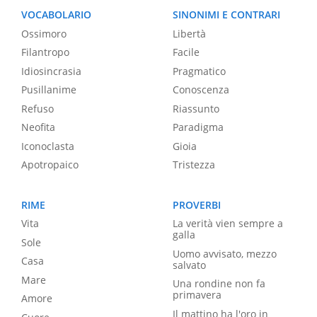
VOCABOLARIO
SINONIMI E CONTRARI
Ossimoro
Libertà
Filantropo
Facile
Idiosincrasia
Pragmatico
Pusillanime
Conoscenza
Refuso
Riassunto
Neofita
Paradigma
Iconoclasta
Gioia
Apotropaico
Tristezza
RIME
PROVERBI
Vita
La verità vien sempre a
galla
Sole
Uomo avvisato, mezzo
Casa
salvato
Mare
Una rondine non fa
primavera
Amore
Il mattino ha l'oro in