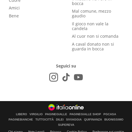
Cuore
bocca
Amici
Mal comune, mezzo
Bene
gaudio
Il gioco non vale la
candela
Al cuor non si comanda
A caval donato non si
guarda in bocca
Seguici su
LIBERO
VIRGILIO
PAGINEGIALLE
PAGINEGIALLE SHOP
PGCASA
PAGINEBIANCHE
TUTTOCITTÀ
DILEI
SIVIAGGIA
QUIFINANZA
BUONISSIMO
SUPEREVA
Chi siamo
Note Legali
Privacy
Cookie Policy
Preferenze sui cookie