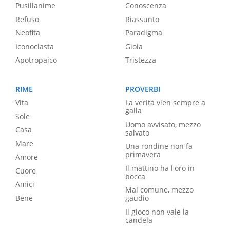
Pusillanime
Conoscenza
Refuso
Riassunto
Neofita
Paradigma
Iconoclasta
Gioia
Apotropaico
Tristezza
RIME
PROVERBI
Vita
La verità vien sempre a
galla
Sole
Uomo avvisato, mezzo
Casa
salvato
Mare
Una rondine non fa
primavera
Amore
Il mattino ha l'oro in
Cuore
bocca
Amici
Mal comune, mezzo
Bene
gaudio
Il gioco non vale la
candela