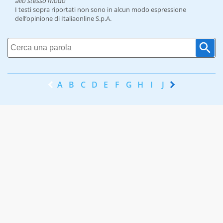
allo stesso modo
I testi sopra riportati non sono in alcun modo espressione
dell’opinione di Italiaonline S.p.A.
A
B
C
D
E
F
G
H
I
J
K
L
M
N