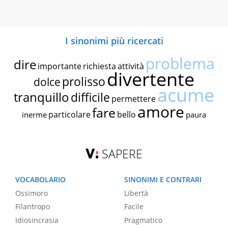
I sinonimi più ricercati
problema
dire
importante
richiesta
attività
divertente
prolisso
dolce
acume
tranquillo
difficile
permettere
amore
fare
particolare
bello
inerme
paura
SAPERE
VOCABOLARIO
SINONIMI E CONTRARI
Ossimoro
Libertà
Filantropo
Facile
Idiosincrasia
Pragmatico