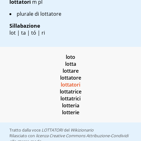
lottatori
m pl
plurale di lottatore
Sillabazione
lot | ta | tó | ri
loto
lotta
lottare
lottatore
lottatori
lottatrice
lottatrici
lotteria
lotterie
Tratto dalla voce
LOTTATORI
del
Wikizionario
Rilasciato con
licenza Creative Commons Attribuzione-Condividi