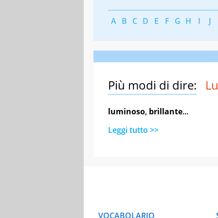
A
B
C
D
E
F
G
H
I
J
Più modi di dire:
Lu
luminoso
,
brillante
...
Leggi tutto >>
VOCABOLARIO