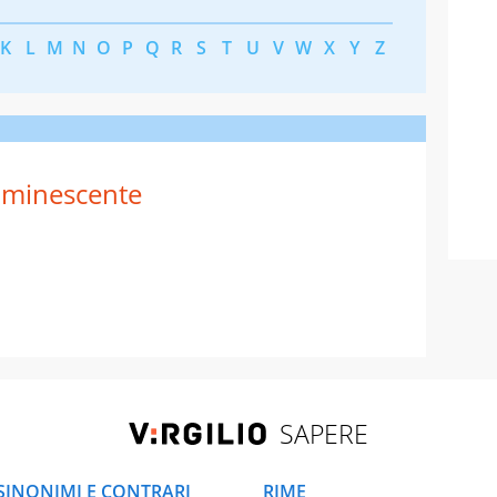
K
L
M
N
O
P
Q
R
S
T
U
V
W
X
Y
Z
minescente
SAPERE
SINONIMI E CONTRARI
RIME