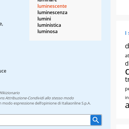
luminescente
luminescenza
lumini
e,
luministica
luminosa
I
d
at
d
uce
t
p
Wikizionario
i
ns Attribuzione-Condividi allo stesso modo
un modo espressione dell’opinione di Italiaonline S.p.A.