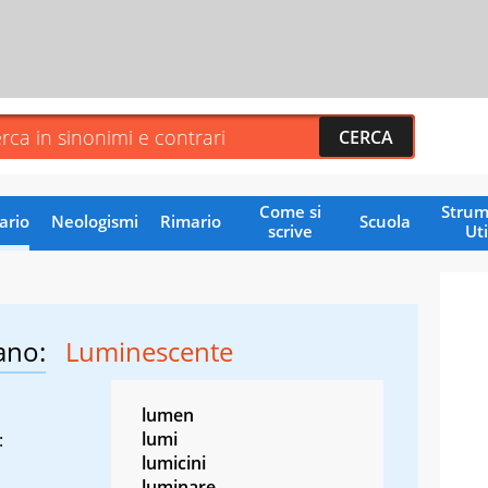
Come si
Strum
ario
Neologismi
Rimario
Scuola
scrive
Uti
ano:
Luminescente
lumen
lumi
:
lumicini
luminare