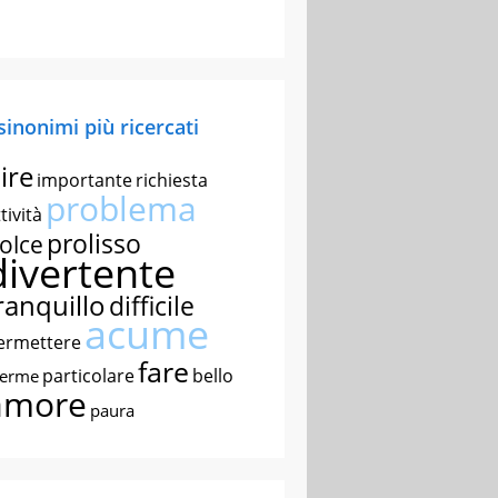
 sinonimi più ricercati
ire
importante
richiesta
problema
tività
prolisso
olce
divertente
ranquillo
difficile
acume
ermettere
fare
particolare
bello
nerme
amore
paura