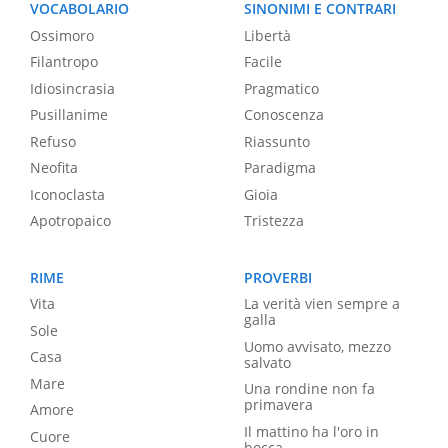
VOCABOLARIO
SINONIMI E CONTRARI
Ossimoro
Libertà
Filantropo
Facile
Idiosincrasia
Pragmatico
Pusillanime
Conoscenza
Refuso
Riassunto
Neofita
Paradigma
Iconoclasta
Gioia
Apotropaico
Tristezza
RIME
PROVERBI
Vita
La verità vien sempre a
galla
Sole
Uomo avvisato, mezzo
Casa
salvato
Mare
Una rondine non fa
primavera
Amore
Il mattino ha l'oro in
Cuore
bocca