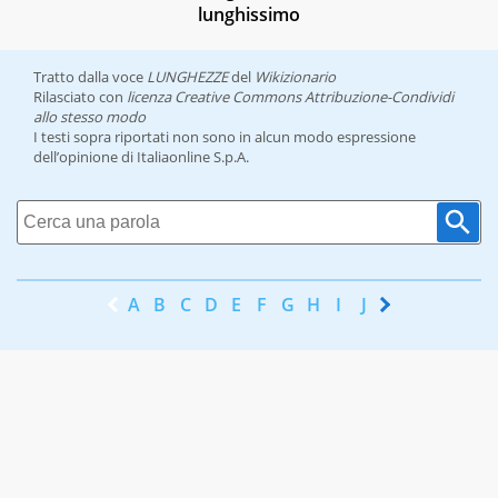
lunghissimo
Tratto dalla voce
LUNGHEZZE
del
Wikizionario
Rilasciato con
licenza Creative Commons Attribuzione-Condividi
allo stesso modo
I testi sopra riportati non sono in alcun modo espressione
dell’opinione di Italiaonline S.p.A.
A
B
C
D
E
F
G
H
I
J
K
L
M
N