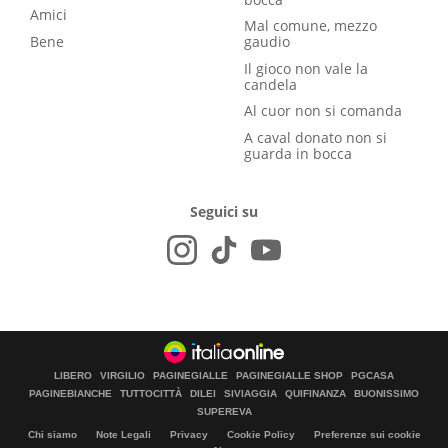
Amici
Mal comune, mezzo
Bene
gaudio
Il gioco non vale la
candela
Al cuor non si comanda
A caval donato non si
guarda in bocca
Seguici su
LIBERO
VIRGILIO
PAGINEGIALLE
PAGINEGIALLE SHOP
PGCASA
PAGINEBIANCHE
TUTTOCITTÀ
DILEI
SIVIAGGIA
QUIFINANZA
BUONISSIMO
SUPEREVA
Chi siamo
Note Legali
Privacy
Cookie Policy
Preferenze sui cookie