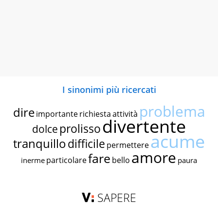
I sinonimi più ricercati
problema
dire
importante
richiesta
attività
divertente
prolisso
dolce
acume
tranquillo
difficile
permettere
amore
fare
particolare
bello
inerme
paura
SAPERE