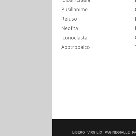
Idiosincrasia
Pusillanime
Refuso
Neofita
Iconoclasta
Apotropaico
LIBERO
VIRGILIO
PAGINEGIALLE
P