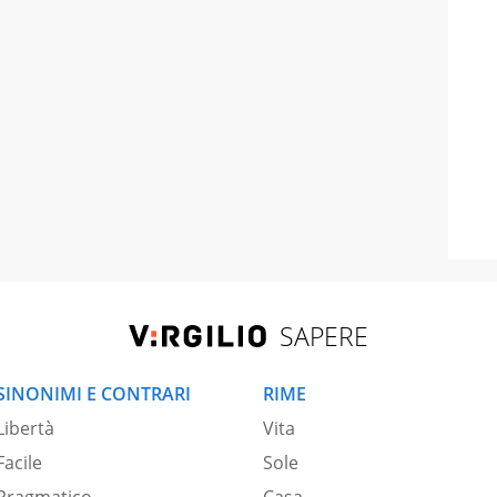
SAPERE
SINONIMI E CONTRARI
RIME
Libertà
Vita
Facile
Sole