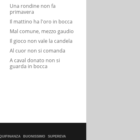
Una rondine non fa
primavera
Il mattino ha l'oro in bocca
Mal comune, mezzo gaudio
Il gioco non vale la candela
Al cuor non si comanda
A caval donato non si
guarda in bocca
QUIFINANZA
BUONISSIMO
SUPEREVA