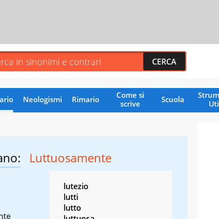
Come si
Strum
ario
Neologismi
Rimario
Scuola
scrive
Uti
ano:
Luttuosamente
lutezio
lutti
lutto
nte
luttuosa