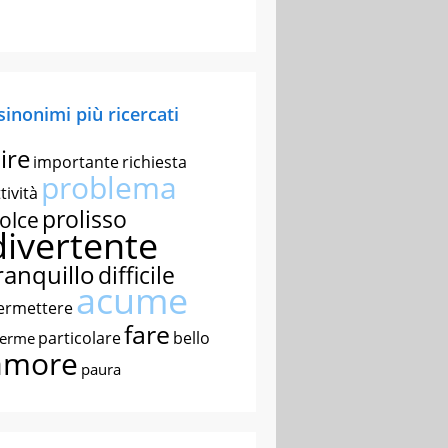
 sinonimi più ricercati
ire
importante
richiesta
problema
tività
prolisso
olce
divertente
ranquillo
difficile
acume
ermettere
fare
particolare
bello
nerme
amore
paura