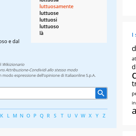
luttuosamente
luttuose
luttuosi
luttuoso
là
I
oso e dal
d
at
l
Wikizionario
d
ns Attribuzione-Condividi allo stesso modo
un modo espressione dell’opinione di Italiaonline S.p.A.
t
p
i
K
L
M
N
O
P
Q
R
S
T
U
V
W
X
Y
Z