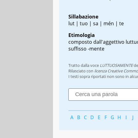
Sillabazione
lut | tuo | sa | mén | te
Etimologia
composto dall'aggettivo luttu
suffisso -mente
Tratto dalla voce
LUTTUOSAMENTE
de
Rilasciato con
licenza Creative Commo
I testi sopra riportati non sono in alc
A
B
C
D
E
F
G
H
I
J