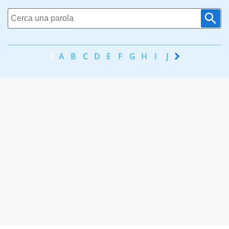
A
B
C
D
E
F
G
H
I
J
K
L
M
N