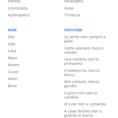
Neofita
Paradigma
Iconoclasta
Gioia
Apotropaico
Tristezza
RIME
PROVERBI
Vita
La verità vien sempre a
galla
Sole
Uomo avvisato, mezzo
Casa
salvato
Mare
Una rondine non fa
primavera
Amore
Il mattino ha l'oro in
Cuore
bocca
Amici
Mal comune, mezzo
Bene
gaudio
Il gioco non vale la
candela
Al cuor non si comanda
A caval donato non si
guarda in bocca