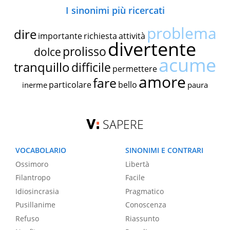
I sinonimi più ricercati
problema
dire
importante
richiesta
attività
divertente
prolisso
dolce
acume
tranquillo
difficile
permettere
amore
fare
particolare
bello
inerme
paura
SAPERE
VOCABOLARIO
SINONIMI E CONTRARI
Ossimoro
Libertà
Filantropo
Facile
Idiosincrasia
Pragmatico
Pusillanime
Conoscenza
Refuso
Riassunto