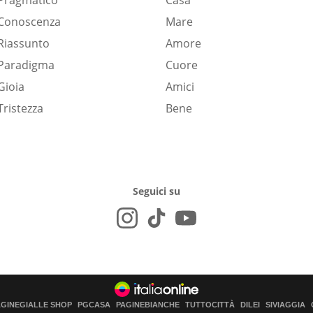
Pragmatico
Casa
Conoscenza
Mare
Riassunto
Amore
Paradigma
Cuore
Gioia
Amici
Tristezza
Bene
Seguici su
AGINEGIALLE SHOP
PGCASA
PAGINEBIANCHE
TUTTOCITTÀ
DILEI
SIVIAGGIA