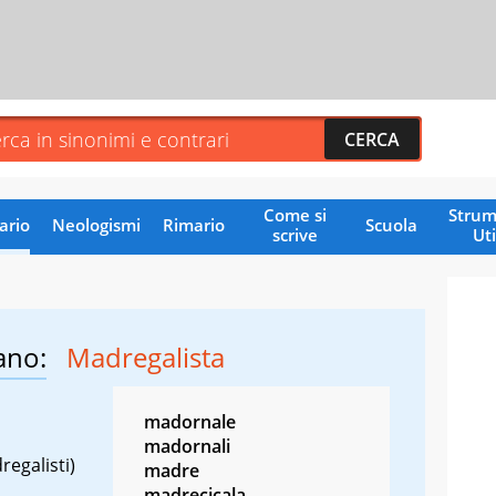
Come si
Strum
ario
Neologismi
Rimario
Scuola
scrive
Uti
ano:
Madregalista
madornale
madornali
regalisti)
madre
madrecicala