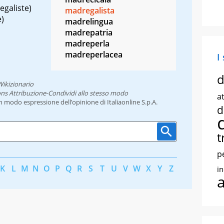
egaliste)
madregalista
e)
madrelingua
madrepatria
madreperla
madreperlacea
I
d
Wikizionario
ns Attribuzione-Condividi allo stesso modo
at
un modo espressione dell’opinione di Italiaonline S.p.A.
d
t
p
K
L
M
N
O
P
Q
R
S
T
U
V
W
X
Y
Z
i