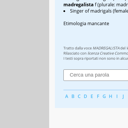
madregalista
f
(plurale: madr
Singer of madrigals (femal
Etimologia mancante
Tratto dalla voce
MADREGALISTA
del
Rilasciato con
licenza Creative Commo
I testi sopra riportati non sono in alc
A
B
C
D
E
F
G
H
I
J