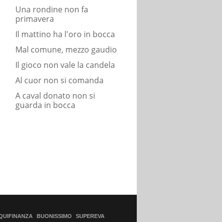
Una rondine non fa
primavera
Il mattino ha l'oro in bocca
Mal comune, mezzo gaudio
Il gioco non vale la candela
Al cuor non si comanda
A caval donato non si
guarda in bocca
QUIFINANZA
BUONISSIMO
SUPEREVA