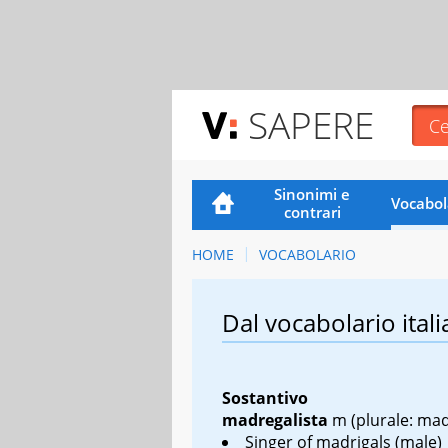
SAPERE
Sinonimi e
Vocabol
contrari
HOME
VOCABOLARIO
Dal vocabolario itali
Sostantivo
madregalista
m
(plurale: mad
Singer of madrigals (male)