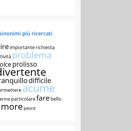
 sinonimi più ricercati
ire
importante
richiesta
problema
tività
prolisso
olce
divertente
ranquillo
difficile
acume
ermettere
fare
particolare
bello
nerme
amore
paura