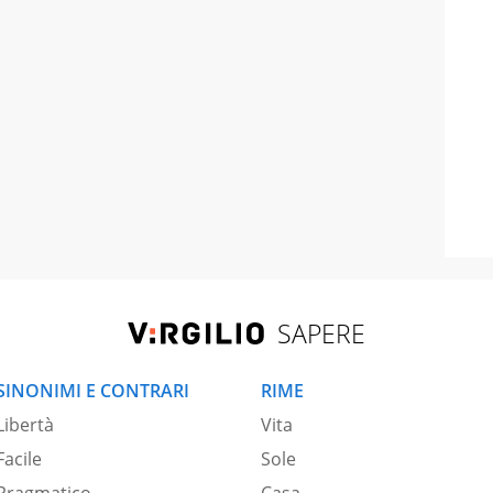
SAPERE
SINONIMI E CONTRARI
RIME
Libertà
Vita
Facile
Sole