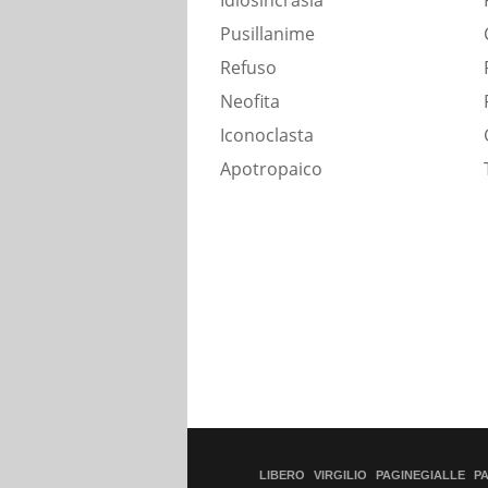
Idiosincrasia
Pusillanime
Refuso
Neofita
Iconoclasta
Apotropaico
LIBERO
VIRGILIO
PAGINEGIALLE
P