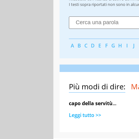
I testi sopra riportati non sono in alc
A
B
C
D
E
F
G
H
I
J
Più modi di dire:
M
capo della servitù
...
Leggi tutto >>