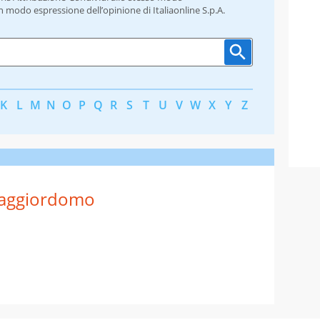
un modo espressione dell’opinione di Italiaonline S.p.A.
K
L
M
N
O
P
Q
R
S
T
U
V
W
X
Y
Z
aggiordomo