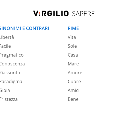
SAPERE
SINONIMI E CONTRARI
RIME
Libertà
Vita
Facile
Sole
Pragmatico
Casa
Conoscenza
Mare
Riassunto
Amore
Paradigma
Cuore
Gioia
Amici
Tristezza
Bene