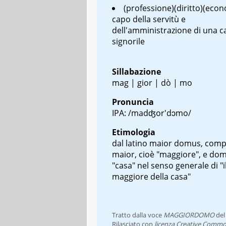
(professione)(diritto)(eco
capo della servitù e
dell'amministrazione di una c
signorile
Sillabazione
mag | gior | dò | mo
Pronuncia
IPA: /madʤor'dɔmo/
Etimologia
dal latino
maior domus
, comp
maior
, cioè "maggiore", e
dom
"casa" nel senso generale di "i
maggiore della casa"
Tratto dalla voce
MAGGIORDOMO
de
Rilasciato con
licenza Creative Commo