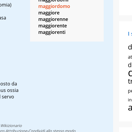
nomia)
maggiordomo
maggiore
asa
maggiorenne
maggiorente
maggiorenti
I
d
at
d
t
osto da
us
ossia
p
l servo
i
l
Wikizionario
ns Attribuzione-Condividi allo stesso modo