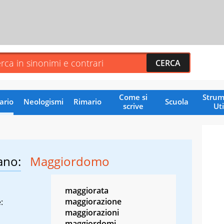
Come si
Strum
ario
Neologismi
Rimario
Scuola
scrive
Uti
ano:
Maggiordomo
maggiorata
maggiorazione
:
maggiorazioni
maggiordomi