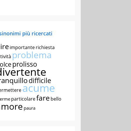
 sinonimi più ricercati
ire
importante
richiesta
problema
tività
prolisso
olce
divertente
ranquillo
difficile
acume
ermettere
fare
particolare
bello
nerme
amore
paura